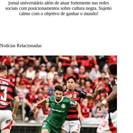
jornal universitário além de atuar fortemente nas redes
sociais com posicionamentos sobre cultura negra. Sujeito
calmo com o objetivo de ganhar o mundo!
Notícias Relacionadas