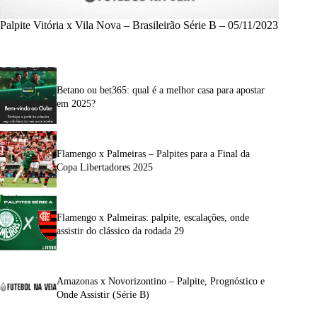
Palpite Vitória x Vila Nova – Brasileirão Série B – 05/11/2023
Betano ou bet365: qual é a melhor casa para apostar
em 2025?
Flamengo x Palmeiras – Palpites para a Final da
Copa Libertadores 2025
Flamengo x Palmeiras: palpite, escalações, onde
assistir do clássico da rodada 29
Amazonas x Novorizontino – Palpite, Prognóstico e
Onde Assistir (Série B)