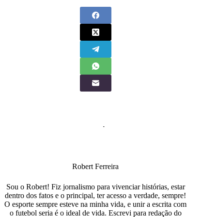
Robert Ferreira
Sou o Robert! Fiz jornalismo para vivenciar histórias, estar
dentro dos fatos e o principal, ter acesso a verdade, sempre!
O esporte sempre esteve na minha vida, e unir a escrita com
o futebol seria é o ideal de vida. Escrevi para redação do