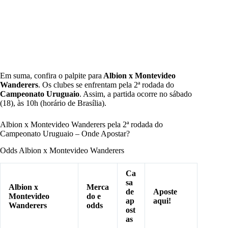
Em suma, confira o palpite para
Albion x Montevideo
Wanderers
. Os clubes se enfrentam pela 2ª rodada do
Campeonato Uruguaio
. Assim, a partida ocorre no sábado
(18), às 10h (horário de Brasília).
Albion x Montevideo Wanderers pela 2ª rodada do
Campeonato Uruguaio – Onde Apostar?
Odds Albion x Montevideo Wanderers
Ca
sa
Albion x
Merca
de
Aposte
Montevideo
do e
ap
aqui!
Wanderers
odds
ost
as