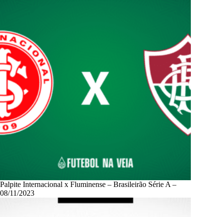
Palpite Internacional x Fluminense – Brasileirão Série A –
08/11/2023