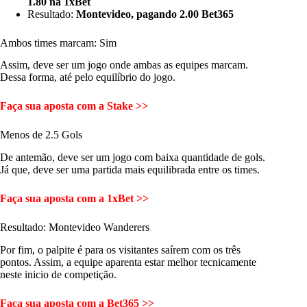
1.80 na 1xBet
Resultado:
Montevideo,
pagando 2.00 Bet365
Ambos times marcam: Sim
Assim, deve ser um jogo onde ambas as equipes marcam.
Dessa forma, até pelo equilíbrio do jogo.
Faça sua aposta com a Stake >>
Menos de 2.5 Gols
De antemão, deve ser um jogo com baixa quantidade de gols.
Já que, deve ser uma partida mais equilibrada entre os times.
Faça sua aposta com a 1xBet >>
Resultado: Montevideo Wanderers
Por fim, o palpite é para os visitantes saírem com os três
pontos. Assim, a equipe aparenta estar melhor tecnicamente
neste inicio de competição.
Faça sua aposta com a Bet365 >>