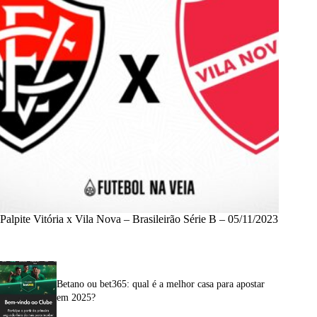
Palpite Vitória x Vila Nova – Brasileirão Série B – 05/11/2023
Betano ou bet365: qual é a melhor casa para apostar
em 2025?