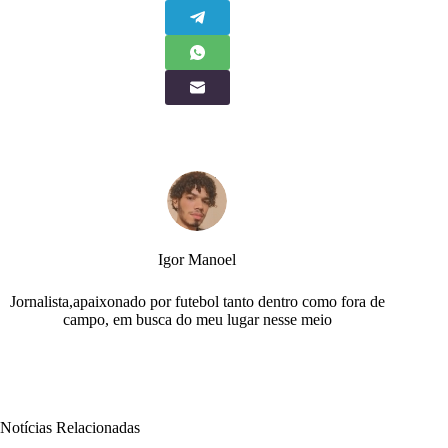
Igor Manoel
Jornalista,apaixonado por futebol tanto dentro como fora de
campo, em busca do meu lugar nesse meio
Notícias Relacionadas