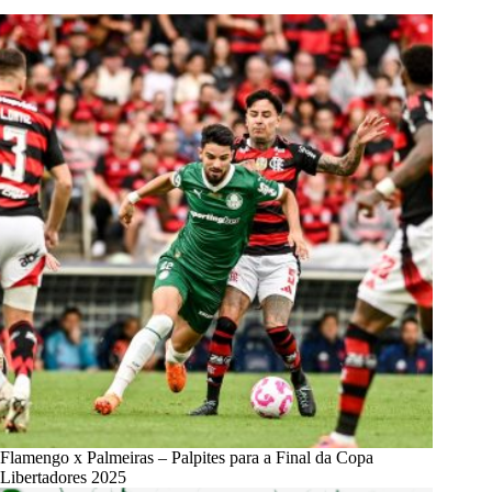
Flamengo x Palmeiras – Palpites para a Final da Copa
Libertadores 2025