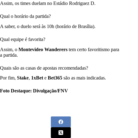
Assim, os times duelam no Estádio Rodriguez D.
Qual o horário da partida?
A saber, o duelo será às 10h (horário de Brasília).
Qual equipe é favorita?
Assim, o
Montevideo Wanderers
tem certo favoritismo para
a partida.
Quais são as casas de apostas recomendadas?
Por fim,
Stake
,
1xBet
e
Bet365
são as mais indicadas.
Foto Destaque: Divulgação/FNV