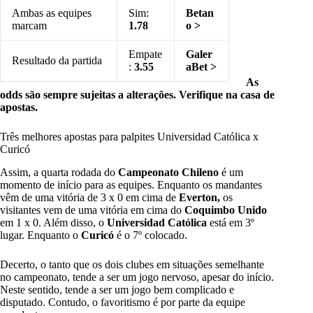
Ambas as equipes
Sim:
Betan
marcam
1.78
o >
Empate
Galer
Resultado da partida
:
3.55
aBet >
As
odds são sempre sujeitas a alterações. Verifique na casa de
apostas.
Três melhores apostas para palpites Universidad Católica x
Curicó
Assim, a quarta rodada do
Campeonato Chileno
é um
momento de início para as equipes. Enquanto os mandantes
vêm de uma vitória de 3 x 0 em cima de
Everton,
os
visitantes vem de uma vitória em cima do
Coquimbo Unido
em 1 x 0. Além disso, o
Universidad Católica
está em 3º
lugar. Enquanto o
Curicó
é o 7º colocado.
Decerto, o tanto que os dois clubes em situações semelhante
no campeonato, tende a ser um jogo nervoso, apesar do início.
Neste sentido, tende a ser um jogo bem complicado e
disputado. Contudo, o favoritismo é por parte da equipe