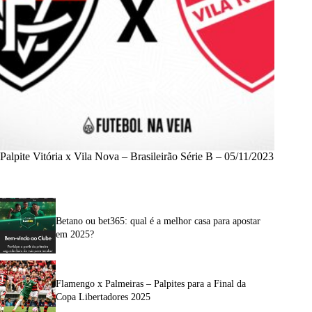
Palpite Vitória x Vila Nova – Brasileirão Série B – 05/11/2023
Betano ou bet365: qual é a melhor casa para apostar
em 2025?
Flamengo x Palmeiras – Palpites para a Final da
Copa Libertadores 2025