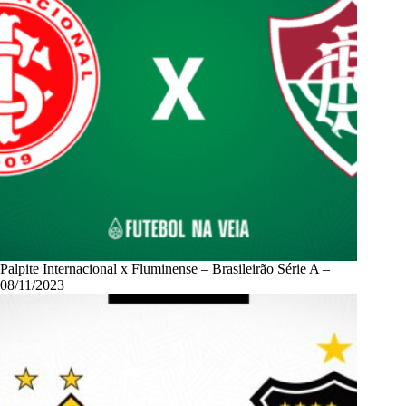
Palpite Internacional x Fluminense – Brasileirão Série A –
08/11/2023