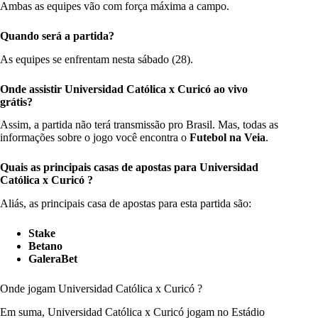
Ambas as equipes vão com força máxima a campo.
Quando será a partida?
As equipes se enfrentam nesta sábado (28).
Onde assistir Universidad Católica x Curicó
ao vivo
grátis?
Assim, a partida não terá transmissão pro Brasil. Mas, todas as
informações sobre o jogo você encontra o
Futebol na Veia
.
Quais as principais casas de apostas para Universidad
Católica x Curicó
?
Aliás, as principais casa de apostas para esta partida são:
Stake
Betano
GaleraBet
Onde jogam Universidad Católica x Curicó ?
Em suma, Universidad Católica x Curicó jogam no Estádio