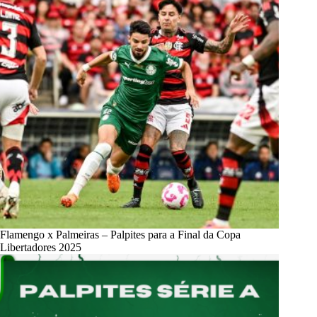
Flamengo x Palmeiras – Palpites para a Final da Copa
Libertadores 2025