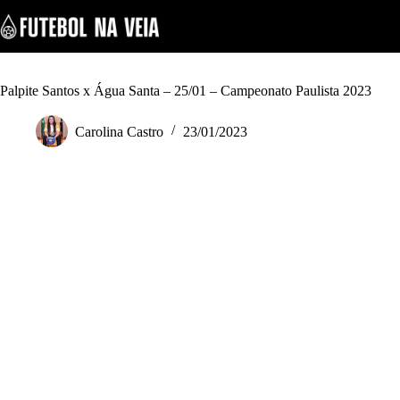
S
k
i
p
t
o
Palpite Santos x Água Santa – 25/01 – Campeonato Paulista 2023
c
o
Carolina Castro
23/01/2023
n
t
e
n
t