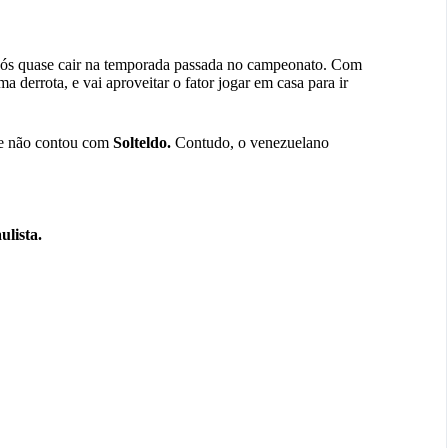
pós quase cair na temporada passada no campeonato. Com
 derrota, e vai aproveitar o fator jogar em casa para ir
 e não contou com
Solteldo.
Contudo, o venezuelano
lista.