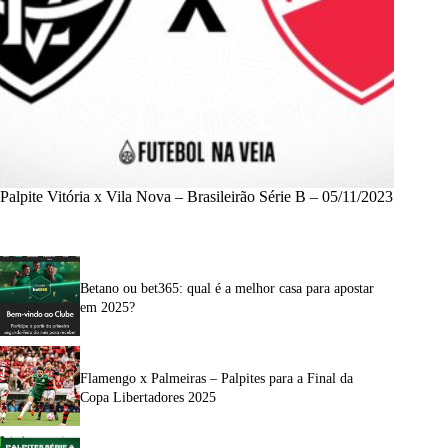
Palpite Vitória x Vila Nova – Brasileirão Série B – 05/11/2023
Betano ou bet365: qual é a melhor casa para apostar
em 2025?
Flamengo x Palmeiras – Palpites para a Final da
Copa Libertadores 2025