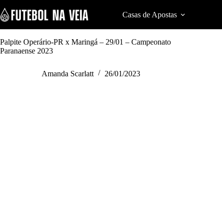
S
k
Casas de Apostas
Cod
i
p
t
Palpite Operário-PR x Maringá – 29/01 – Campeonato
o
Paranaense 2023
c
o
Amanda Scarlatt
26/01/2023
n
t
e
n
t