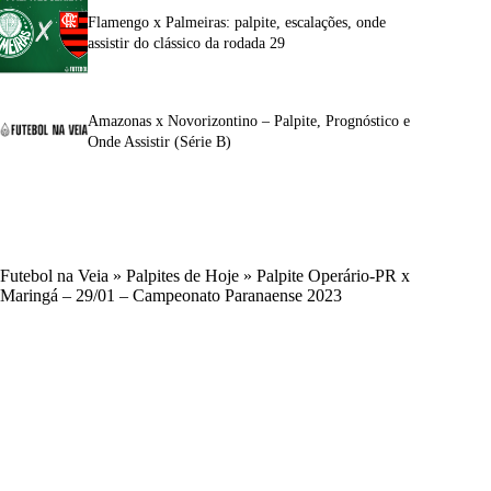
Flamengo x Palmeiras: palpite, escalações, onde
assistir do clássico da rodada 29
Amazonas x Novorizontino – Palpite, Prognóstico e
Onde Assistir (Série B)
Futebol na Veia
»
Palpites de Hoje
»
Palpite Operário-PR x
Maringá – 29/01 – Campeonato Paranaense 2023