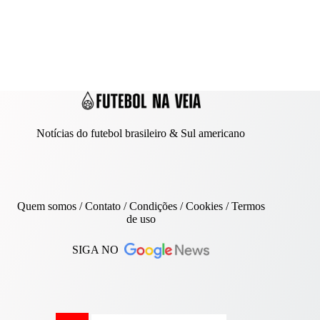
Notícias do futebol brasileiro & Sul americano
Quem somos
/
Contato
/ Condições /
Cookies
/
Termos
de uso
SIGA NO