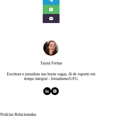
Tayná Freitas
Escritora e jornalista nas horas vagas, fã de esporte em
tempo integral - Jornalismo/UFG
Notícias Relacionadas