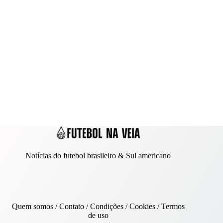
Notícias do futebol brasileiro & Sul americano
Quem somos
/
Contato
/ Condições /
Cookies
/
Termos
de uso