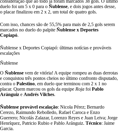
consideração que ao todo já foram marcados 38 gols. O último
duelo foi um 5 x 0 para o
Ñublense
, e dois jogos antes desse,
o placar finalizou em 2 x 2, um total de quatro gols.
Com isso, chances são de 55,5% para mais de 2,5 gols serem
marcados no duelo do palpite
Ñublense x Deportes
Copiapó
.
Ñublense x Deportes Copiapó: últimas notícias e prováveis
escalações
Ñublense
O
Ñublense
vem de vitória! A equipe rompeu as duas derrotas
e conquistou três pontos cheios no último confronto disputado,
contra o
Palestino
, em duelo que terminou com 2 x 1 no
placar. Quem marcou os gols da equipe
Roja
foi
Pablo
Aránguiz
e
Andrés Vilches
.
Ñublense provável escalação
: Nicola Pérez; Bernardo
Cerezo, Raimundo Rebolledo, Rafael Caroca e Enzo
Guerrero; Nicolás Zalazar, Lorenzo Reyes e Juan Leiva; Jorge
Henríquez, Patricio Rubio e Pablo Aránguiz.
Técnico
: Jaime
Garcia.