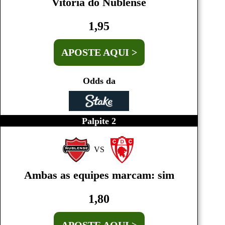
Vitória do Ñublense
1,95
APOSTE AQUI >
Odds da
Palpite 2
VS
Ambas as equipes marcam: sim
1,80