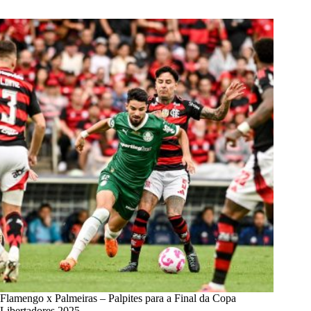
Flamengo x Palmeiras – Palpites para a Final da Copa
Libertadores 2025