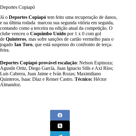
Deportes Copiapó
Já o
Deportes Copiapó
tem feito uma recuperação de danos,
e na última rodada marcou sua segunda vitória em seguida,
contando como a terceira na edição atual da competição. O
clube venceu o
Coquimbo Unido
por 1 x 0 com gol
de
Quinteros
, mas sofre sanções de cartão vermelho para o
jogado
Ian Toro
, que está suspenso do confronto de terça-
feira.
Deportes Copiapó provável escalação
: Nelson Espinoza;
Agustín Ortiz, Diego García, Juan Ignacio Sills e Axl Ríos;
Luis Cabrera, Juan Jaime e Iván Rozas; Maximiliano
Quinteros, Isaac Díaz e Reiner Castro.
Técnico:
Héctor
Almandoz.