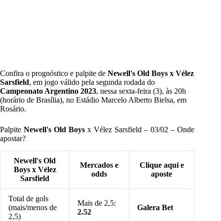
Confira o prognóstico e palpite de
Newell's Old Boys x Vélez
Sarsfield
, em jogo válido pela segunda rodada do
Campeonato Argentino 2023
, nessa sexta-feira (3), às 20h
(horário de Brasília), no Estádio Marcelo Alberto Bielsa, em
Rosário.
Palpite
Newell's Old Boys
x Vélez Sarsfield – 03/02 – Onde
apostar?
Newell's Old
Mercados e
Clique aqui e
Boys x Vélez
odds
aposte
Sarsfield
Total de gols
Mais de 2,5:
(mais/menos de
Galera Bet
2.52
2,5)