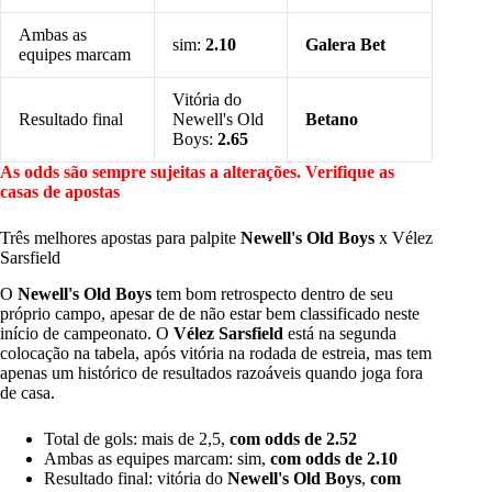
Ambas as
sim:
2.10
Galera Bet
equipes marcam
Vitória do
Resultado final
Newell's Old
Betano
Boys:
2.65
As odds são sempre sujeitas a alterações. Verifique as
casas de apostas
Três melhores apostas para palpite
Newell's Old Boys
x Vélez
Sarsfield
O
Newell's Old Boys
tem bom retrospecto dentro de seu
próprio campo, apesar de de não estar bem classificado neste
início de campeonato. O
Vélez Sarsfield
está na segunda
colocação na tabela, após vitória na rodada de estreia, mas tem
apenas um histórico de resultados razoáveis quando joga fora
de casa.
Total de gols: mais de 2,5,
com odds de 2.52
Ambas as equipes marcam: sim,
com odds de 2.10
Resultado final: vitória do
Newell's Old Boys
,
com