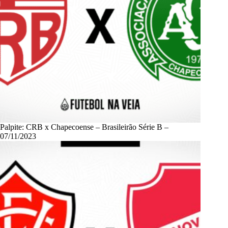
Palpite: CRB x Chapecoense – Brasileirão Série B –
07/11/2023