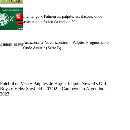
Flamengo x Palmeiras: palpite, escalações, onde
assistir do clássico da rodada 29
Amazonas x Novorizontino – Palpite, Prognóstico e
Onde Assistir (Série B)
Futebol na Veia
»
Palpites de Hoje
»
Palpite Newell’s Old
Boys x Vélez Sarsfield – 03/02 – Campeonato Argentino
2023