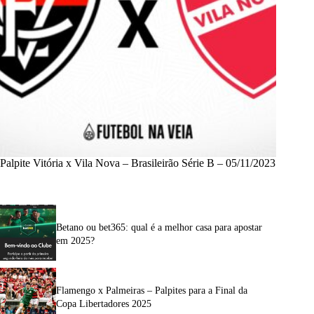
Palpite Vitória x Vila Nova – Brasileirão Série B – 05/11/2023
Betano ou bet365: qual é a melhor casa para apostar
em 2025?
Flamengo x Palmeiras – Palpites para a Final da
Copa Libertadores 2025