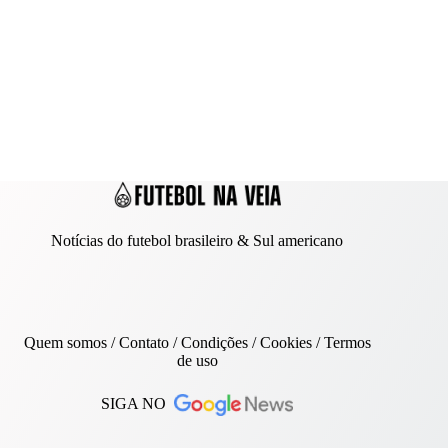
Notícias do futebol brasileiro & Sul americano
Quem somos
/
Contato
/ Condições /
Cookies
/
Termos
de uso
SIGA NO