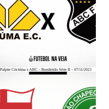
Palpite Criciúma x ABC – Brasileirão Série B – 07/11/2023