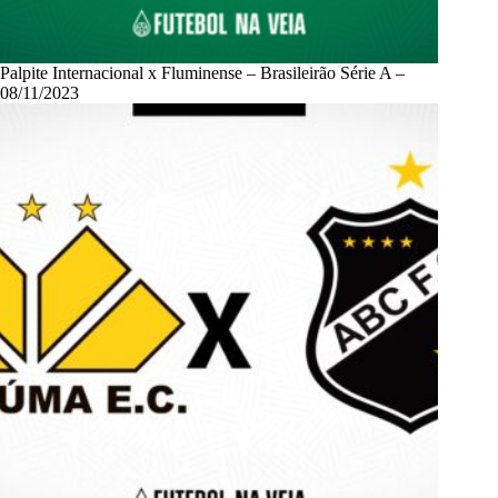
Palpite Internacional x Fluminense – Brasileirão Série A –
08/11/2023