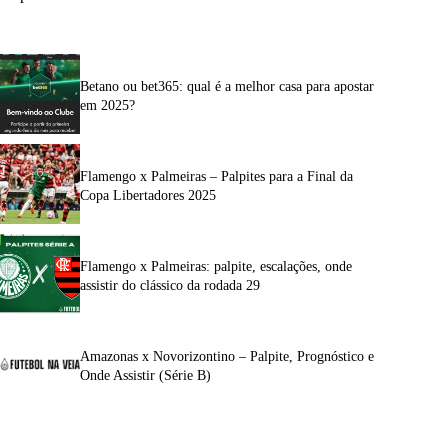
Betano ou bet365: qual é a melhor casa para apostar
em 2025?
Flamengo x Palmeiras – Palpites para a Final da
Copa Libertadores 2025
Flamengo x Palmeiras: palpite, escalações, onde
assistir do clássico da rodada 29
Amazonas x Novorizontino – Palpite, Prognóstico e
Onde Assistir (Série B)