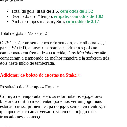
Total de gols,
m
ais de 1.5
,
com odds de 1.52
Resultado do 1º tempo,
empate
,
com odds de 1.82
Ambas equipes marcam,
Sim
,
com odds de 2.17
Total de gols – Mais de 1.5
O
JEC
está com seu elenco reformulado, e de olho na vaga
para a
S
érie D
, e buscar marcar seus primeiros gols no
campeonato em frente de sua torcida, já os
Marinheiros
não
começaram a temporada da melhor maneira e já sofreram três
gols neste início de temporada.
Adicionar ao boleto de apostas na Stake >
Resultado do 1º tempo – Empate
Começo de temporada, elencos reformulados e jogadores
buscando o ritmo ideal, então podemos ver um jogo mais
estudado nessa primeira etapa do jogo, sem querer entregar
qualquer espaço ao adversário, veremos um jogo mais
truncado nesse começo.