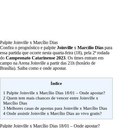
Palpite Joinville x Marcílio Dias
Confira o prognóstico e palpite
Joinville
x
Marcílio Dias
para
essa partida que ocorre nesta quarta-feira (18), pela 2ª rodada
do
Campeonato Catarinense
2023
. Os times entram em
campo na Arena Joinville a partir das 21h (horário de
Brasília). Saiba como e onde apostar.
Índice
1
Palpite Joinville x Marcílio Dias 18/01 – Onde apostar?
2
Quem tem mais chances de vencer entre Joinville x
Marcílio Dias
3
Melhores casas de apostas para Joinville x Marcílio Dias
4
Onde assistir Joinville x Marcílio Dias ao vivo gratis?
Palpite Joinville x Marcílio Dias 18/01 – Onde apostar?