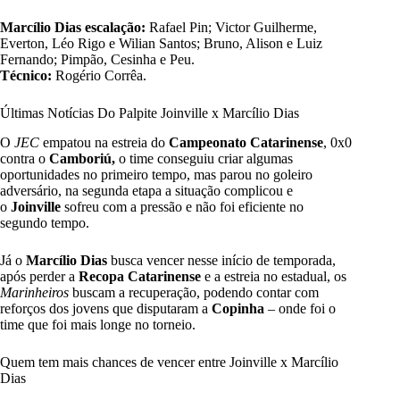
Marcílio Dias escalação:
Rafael Pin; Victor Guilherme,
Everton, Léo Rigo e Wilian Santos; Bruno, Alison e Luiz
Fernando; Pimpão, Cesinha e Peu.
Técnico:
Rogério Corrêa.
Últimas Notícias Do Palpite Joinville x Marcílio Dias
O
JEC
empatou na estreia do
Campeonato Catarinense
, 0x0
contra o
Camboriú,
o time conseguiu criar algumas
oportunidades no primeiro tempo, mas parou no goleiro
adversário, na segunda etapa a situação complicou e
o
Joinville
sofreu com a pressão e não foi eficiente no
segundo tempo.
Já o
Marcílio Dias
busca vencer nesse início de temporada,
após perder a
Recopa Catarinense
e a estreia no estadual, os
Marinheiros
buscam a recuperação, podendo contar com
reforços dos jovens que disputaram a
Copinha
– onde foi o
time que foi mais longe no torneio.
Quem tem mais chances de vencer entre Joinville x Marcílio
Dias