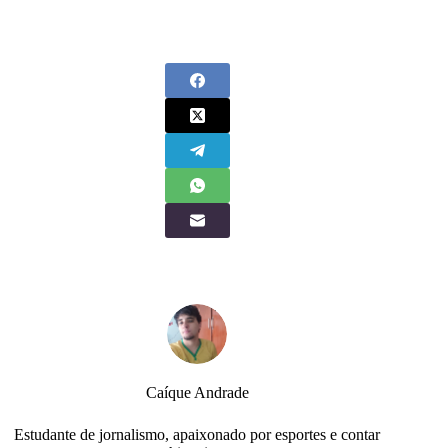
Caíque Andrade
Estudante de jornalismo, apaixonado por esportes e contar