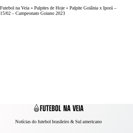
Futebol na Veia
»
Palpites de Hoje
»
Palpite Goiânia x Iporá –
15/02 – Campeonato Goiano 2023
Notícias do futebol brasileiro & Sul americano