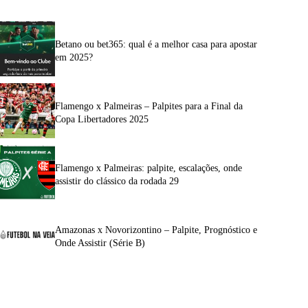
Betano ou bet365: qual é a melhor casa para apostar
em 2025?
Flamengo x Palmeiras – Palpites para a Final da
Copa Libertadores 2025
Flamengo x Palmeiras: palpite, escalações, onde
assistir do clássico da rodada 29
Amazonas x Novorizontino – Palpite, Prognóstico e
Onde Assistir (Série B)