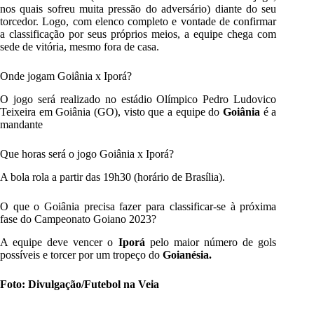
nos quais sofreu muita pressão do adversário) diante do seu
torcedor. Logo, com elenco completo e vontade de confirmar
a classificação por seus próprios meios, a equipe chega com
sede de vitória, mesmo fora de casa.
Onde jogam Goiânia x Iporá?
O jogo será realizado no estádio Olímpico Pedro Ludovico
Teixeira em Goiânia (GO), visto que a equipe do
Goiânia
é a
mandante
Que horas será o jogo Goiânia x Iporá?
A bola rola a partir das 19h30 (horário de Brasília).
O que o Goiânia precisa fazer para classificar-se à próxima
fase do Campeonato Goiano 2023?
A equipe deve vencer o
Iporá
pelo maior número de gols
possíveis e torcer por um tropeço do
Goianésia.
Foto: Divulgação/Futebol na Veia