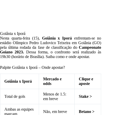
Goiânia x Iporá
Nesta quarta-feira (15),
Goiânia x Iporá
enfrentam-se no
estádio Olímpico Pedro Ludovico Teixeira em Goiânia (GO)
pela última rodada da fase de classificação do
Campeonato
Goiano 2023.
Dessa forma, o confronto será realizado às
19h30 (horário de Brasília). Saiba como e onde apostar.
Palpite Goiânia x Iporá – Onde apostar?
Mercado e
Clique e
Goiânia x Iporá
odds
aposte
Menos de 1.5:
Total de gols
Stake >
em breve
Ambas as equipes
Não, em breve
Betano >
marcam