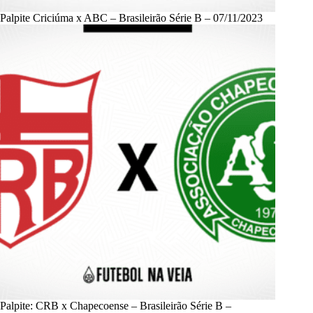
Palpite Criciúma x ABC – Brasileirão Série B – 07/11/2023
Palpite: CRB x Chapecoense – Brasileirão Série B –