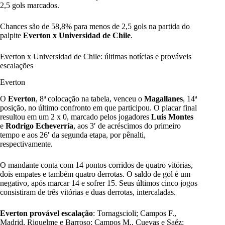
2,5 gols marcados.
Chances são de 58,8% para menos de 2,5 gols na partida do
palpite
Everton x Universidad de Chile
.
Everton x Universidad de Chile: últimas notícias e prováveis
escalações
Everton
O
Everton
, 8ª colocação na tabela, venceu o
Magallanes
, 14ª
posição, no último confronto em que participou. O placar final
resultou em um 2 x 0, marcado pelos jogadores
Luis Montes
e
Rodrigo Echeverría
, aos 3′ de acréscimos do primeiro
tempo e aos 26′ da segunda etapa, por pênalti,
respectivamente.
O mandante conta com 14 pontos corridos de quatro vitórias,
dois empates e também quatro derrotas. O saldo de gol é um
negativo, após marcar 14 e sofrer 15. Seus últimos cinco jogos
consistiram de três vitórias e duas derrotas, intercaladas.
Everton provável escalação
: Tornagscioli; Campos F.,
Madrid, Riquelme e Barroso; Campos M., Cuevas e Saéz;