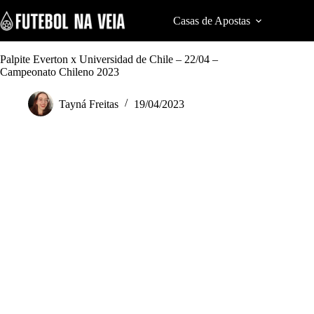
S
k
Casas de Apostas
Cod
i
p
t
Palpite Everton x Universidad de Chile – 22/04 –
o
Campeonato Chileno 2023
c
o
Tayná Freitas
19/04/2023
n
t
e
n
t