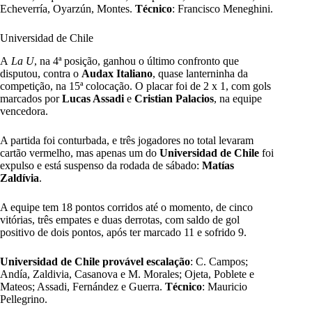
Echeverría, Oyarzún, Montes.
Técnico
: Francisco Meneghini.
Universidad de Chile
A
La U
, na 4ª posição, ganhou o último confronto que
disputou, contra o
Audax Italiano
, quase lanterninha da
competição, na 15ª colocação. O placar foi de 2 x 1, com gols
marcados por
Lucas Assadi
e
Cristian Palacios
, na equipe
vencedora.
A partida foi conturbada, e três jogadores no total levaram
cartão vermelho, mas apenas um do
Universidad de Chile
foi
expulso e está suspenso da rodada de sábado:
Matías
Zaldívia
.
A equipe tem 18 pontos corridos até o momento, de cinco
vitórias, três empates e duas derrotas, com saldo de gol
positivo de dois pontos, após ter marcado 11 e sofrido 9.
Universidad de Chile provável escalação
: C. Campos;
Andía, Zaldivia, Casanova e M. Morales; Ojeta, Poblete e
Mateos; Assadi, Fernández e Guerra.
Técnico
: Mauricio
Pellegrino.