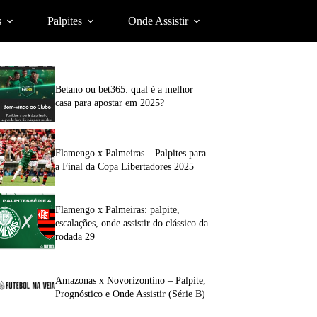
s
Palpites
Onde Assistir
Betano ou bet365: qual é a melhor
casa para apostar em 2025?
Flamengo x Palmeiras – Palpites para
a Final da Copa Libertadores 2025
Flamengo x Palmeiras: palpite,
escalações, onde assistir do clássico da
rodada 29
Amazonas x Novorizontino – Palpite,
Prognóstico e Onde Assistir (Série B)