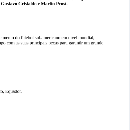
, Gustavo Cristaldo e Martín Prost.
scimento do futebol sul-americano em nível mundial,
po com as suas principais peças para garantir um grande
to, Equador.