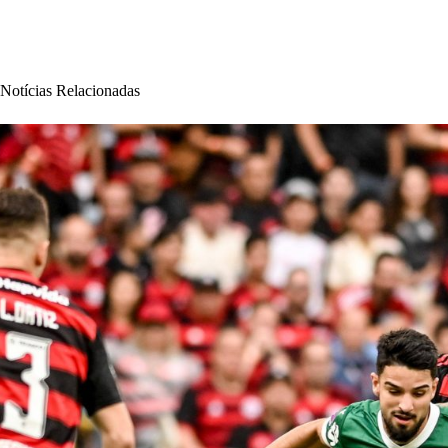
Notícias Relacionadas