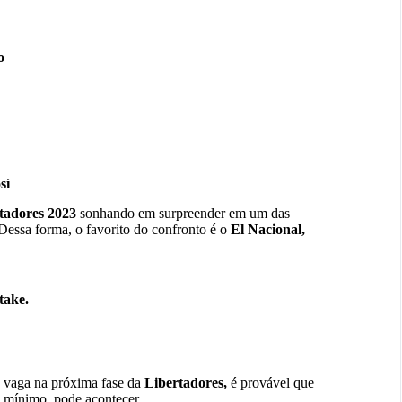
o
sí
tadores 2023
sonhando em surpreender em um das
Dessa forma, o favorito do confronto é o
El Nacional,
take
.
 vaga na próxima fase da
Libertadores,
é provável que
o mínimo, pode acontecer.