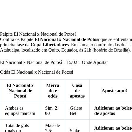
Palpite El Nacional x Nacional de Potosí
Confira os Palpite
El Nacional x Nacional de Potosí
que se enfrentam 
primeira fase da
Copa Libertadores
. Em suma, o confronto das duas 
Atahualpa, localizado em Quito, Equador, às 21h (horário de Brasília).
El Nacional x Nacional de Potosí – 15/02 – Onde Apostar
Odds El Nacional x Nacional de Potosí
El Nacional x
Merca
Casa
Nacional de
do e
de
Aposte aqui!
Potosí
odds
apostas
Ambas as
Sim:
2,
Galera
Adicionar ao bolet
equipes marcam
00
Bet
de apostas
Total de gols
Mais de
Adicionar ao bolet
(mais ou
2,5:
Stake