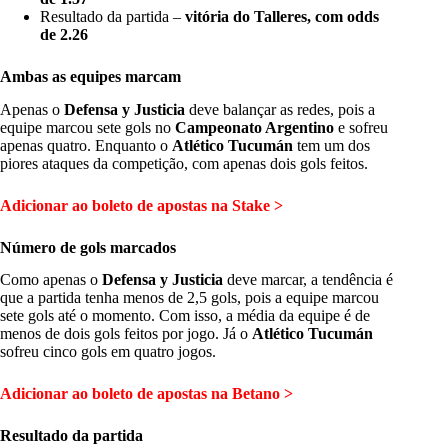
Resultado da partida –
vitória do Talleres,
com odds
de 2.26
Ambas as equipes marcam
Apenas o
Defensa y Justicia
deve balançar as redes, pois a
equipe marcou sete gols no
Campeonato Argentino
e sofreu
apenas quatro. Enquanto o
Atlético Tucumán
tem um dos
piores ataques da competição, com apenas dois gols feitos.
Adicionar ao boleto de apostas na Stake >
Número de gols marcados
Como apenas o
Defensa y Justicia
deve marcar, a tendência é
que a partida tenha menos de 2,5 gols, pois a equipe marcou
sete gols até o momento. Com isso, a média da equipe é de
menos de dois gols feitos por jogo. Já o
Atlético Tucumán
sofreu cinco gols em quatro jogos.
Adicionar ao boleto de apostas na Betano >
Resultado da partida