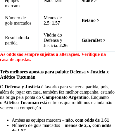
equipes
Não:
1.61
Stake >
marcam
Número de
Menos de
Betano >
gols marcados
2,5:
1.57
Vitória do
Resultado da
Defensa y
GaleraBet >
partida
Justicia:
2.26
As odds são sempre sujeitas a alterações. Verifique na
casa de apostas.
Três melhores apostas para palpite Defensa y Justicia x
Atlético Tucumán
O
Defensa y Justicia
é favorito para vencer a partida, pois,
além de jogar em casa, também faz melhor campanha, estando
na briga pela ponta do
Campeonato Argentino
. Enquanto
o
Atlético Tucumán
está entre os quatro últimos e ainda não
venceu na competição.
Ambas as equipes marcam –
não,
com odds de 1.61
Número de gols marcados –
menos de 2,5,
com odds
de 1.57