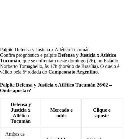
Palpite Defensa y Justicia x Atlético Tucumán
Confira prognóstico e palpite
Defensa y Justicia x Atlético
Tucumán
, que se enfrentam neste domingo (26), no Estádio
Norberto Tomaghello, às 17h (horário de Brasília). O duelo é
válido pela 5ª rodada do
Campeonato Argentino
.
Palpite Defensa y Justicia x Atlético Tucumán 26/02 –
Onde apostar?
Defensa y
Justicia x
Mercado e
Clique e
Atlético
odds
aposte
Tucumán
Ambas as