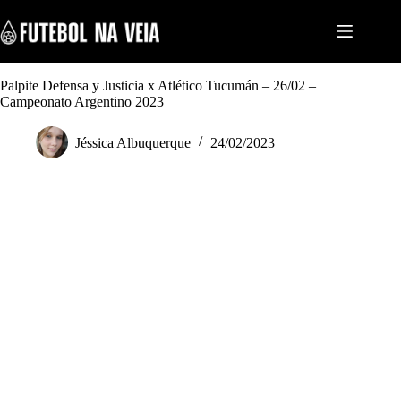
S
k
i
p
t
Palpite Defensa y Justicia x Atlético Tucumán – 26/02 –
o
Campeonato Argentino 2023
c
o
n
Jéssica Albuquerque
24/02/2023
t
e
n
t