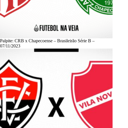
Palpite: CRB x Chapecoense – Brasileirão Série B –
07/11/2023