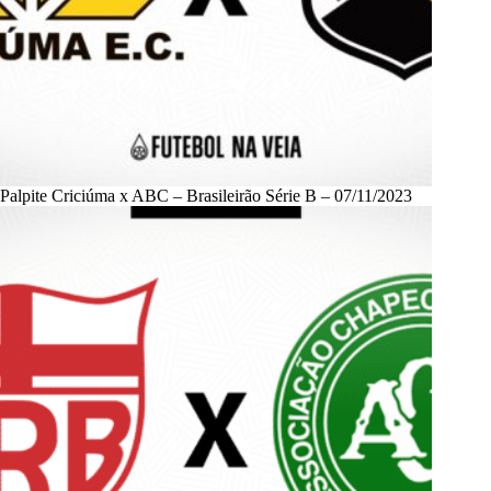
Palpite Criciúma x ABC – Brasileirão Série B – 07/11/2023