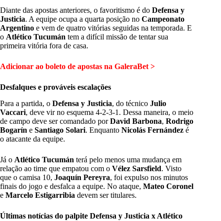
Diante das apostas anteriores, o favoritismo é do
Defensa y
Justicia
. A equipe ocupa a quarta posição no
Campeonato
Argentino
e vem de quatro vitórias seguidas na temporada. E
o
Atlético Tucumán
tem a difícil missão de tentar sua
primeira vitória fora de casa.
Adicionar ao boleto de apostas na GaleraBet >
Desfalques e prováveis escalações
Para a partida, o
Defensa y Justicia
, do técnico
Julio
Vaccari
, deve vir no esquema 4-2-3-1. Dessa maneira, o meio
de campo deve ser comandado por
David Barbona
,
Rodrigo
Bogarín
e
Santiago Solari
. Enquanto
Nicolás Fernández
é
o atacante da equipe.
Já o
Atlético Tucumán
terá pelo menos uma mudança em
relação ao time que empatou com o
Vélez Sarsfield
. Visto
que o camisa 10,
Joaquín Pereyra
, foi expulso nos minutos
finais do jogo e desfalca a equipe. No ataque,
Mateo Coronel
e
Marcelo Estigarribia
devem ser titulares.
Últimas notícias do palpite Defensa y Justicia x Atlético