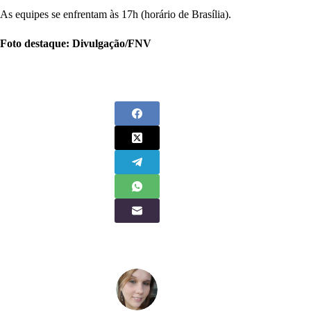
As equipes se enfrentam às 17h (horário de Brasília).
Foto destaque: Divulgação/FNV