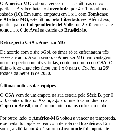
O
América-MG
voltou a vencer nas suas últimas cinco
partidas. A saber, bateu o
Juventude
, por 4 x 1, no último
sábado (16). Em suma, empatou em 1 x 1 com
Tombense
e
Atlético-MG
, este último pela
Libertadores
. Além disso,
perdeu para o
Independiente del Valle
por 2 x 0, em casa, e
tomou 1 x 0 do
Avaí
na estreia do
Brasileirão
.
Retrospecto CSA x América-MG
De acordo com o site
oGol
, os times só se enfrentaram três
vezes até aqui. Assim sendo, o
América-MG
tem vantagem
no retrospecto com três vitórias, contra nenhuma do
CSA
. O
último jogo entre eles ficou em 1 x 0 para o
Coelho
, na 26ª
rodada da
Série B
de 2020.
Últimas notícias das equipes
O
CSA
vem de um empate na sua estreia pela
Série B
, por 0
x 0, contra o Ituano. Assim, agora o time foca no duelo da
Copa do Brasil
, que é importante para os cofres do clube.
Por outro lado, o
América-MG
voltou a vencer na temporada,
e se reabilitou após estrear com derrota no
Brasileirão
. Em
suma, a vitória por 4 x 1 sobre o
Juventude
foi importante