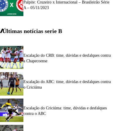
Palpite: Cruzeiro x Internacional – Brasileirão Série
A – 05/11/2023
Últimas notícias
serie
B
Escalação do CRB: time, dúvidas e desfalques contra
a Chapecoense
Escalação do ABC: time, dúvidas e desfalques contra
o Criciúma
Escalação do Criciúma: time, dúvidas e desfalques
contra o ABC