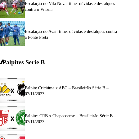
Escalação do Vila Nova: time, dúvidas e desfalques
contra o Vitória
Escalação do Avaí: time, dúvidas e desfalques contra
a Ponte Preta
Palpites Serie
B
Palpite Criciúma x ABC – Brasileirão Série B –
07/11/2023
Palpite: CRB x Chapecoense – Brasileirão Série B –
07/11/2023