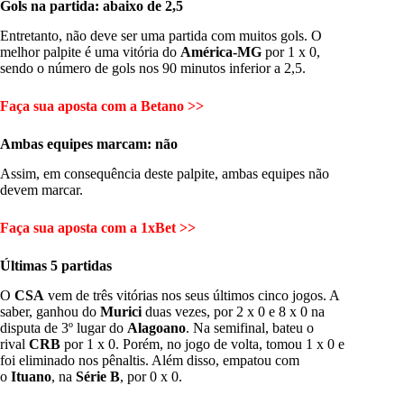
Gols na partida: abaixo de 2,5
Entretanto, não deve ser uma partida com muitos gols. O
melhor palpite é uma vitória do
América-MG
por 1 x 0,
sendo o número de gols nos 90 minutos inferior a 2,5.
Faça sua aposta com a Betano >>
Ambas equipes marcam: não
Assim, em consequência deste palpite, ambas equipes não
devem marcar.
Faça sua aposta com a 1xBet >>
Últimas 5 partidas
O
CSA
vem de três vitórias nos seus últimos cinco jogos. A
saber, ganhou do
Murici
duas vezes, por 2 x 0 e 8 x 0 na
disputa de 3º lugar do
Alagoano
. Na semifinal, bateu o
rival
CRB
por 1 x 0. Porém, no jogo de volta, tomou 1 x 0 e
foi eliminado nos pênaltis. Além disso, empatou com
o
Ituano
, na
Série B
, por 0 x 0.