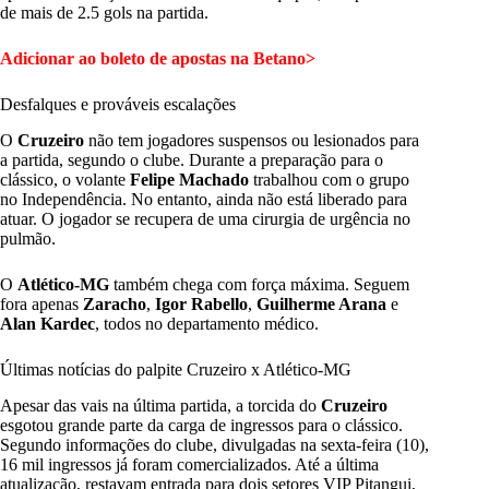
de mais de 2.5 gols na partida.
Adicionar ao boleto de apostas na Betano>
Desfalques e prováveis escalações
O
Cruzeiro
não tem jogadores suspensos ou lesionados para
a partida, segundo o clube. Durante a preparação para o
clássico, o volante
Felipe Machado
trabalhou com o grupo
no Independência. No entanto, ainda não está liberado para
atuar. O jogador se recupera de uma cirurgia de urgência no
pulmão.
O
Atlético-MG
também chega com força máxima. Seguem
fora apenas
Zaracho
,
Igor Rabello
,
Guilherme Arana
e
Alan Kardec
, todos no departamento médico.
Últimas notícias do palpite Cruzeiro x Atlético-MG
Apesar das vais na última partida, a torcida do
Cruzeiro
esgotou grande parte da carga de ingressos para o clássico.
Segundo informações do clube, divulgadas na sexta-feira (10),
16 mil ingressos já foram comercializados. Até a última
atualização, restavam entrada para dois setores VIP Pitangui,