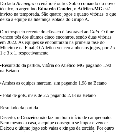
Do lado
Alvinegro
o cenário é outro. Sob o comando do novo
técnico, o argentino
Eduardo Coudet
, o
Atlético-MG
está
invicto na temporada. São quatro jogos e quatro vitórias, o que
deixa a equipe na liderança isolada do Grupo A.
O retrospecto recente do clássico é favorável ao
Galo
. O time
venceu três dos últimos cinco encontros, sendo duas vitórias
em 2022. As equipes se encontraram na primeira fase do
Mineiro e na Final. O Atlético venceu ambos os jogos, por 2 x
1 e 3 x 1, respectivamente.
•Resultado da partida,
vitória do Atlético-MG pagando 1.90
na Betano
•Ambas as equipes marcam,
sim pagando 1.98 na Betano
•Total de gols,
mais de 2.5 pagando 2.18 na Betano
Resultado da partida
Decerto, o
Cruzeiro
não faz um bom início de campeonato.
Nem mesmo a casa, a equipe conseguiu se impor e vencer.
Deixou o último jogo sob vaias e xingos da torcida. Por outro