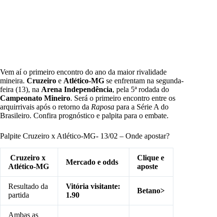
Vem aí o primeiro encontro do ano da maior rivalidade
mineira.
Cruzeiro
e
Atlético-MG
se enfrentam na segunda-
feira (13), na
Arena Independência
, pela 5ª rodada do
Campeonato Mineiro
. Será o primeiro encontro entre os
arquirrivais após o retorno da
Raposa
para a Série A do
Brasileiro. Confira prognóstico e palpita para o embate.
Palpite Cruzeiro x Atlético-MG- 13/02 – Onde apostar?
Cruzeiro x
Clique e
Mercado e odds
Atlético-MG
aposte
Resultado da
Vitória visitante:
Betano>
partida
1.90
Ambas as