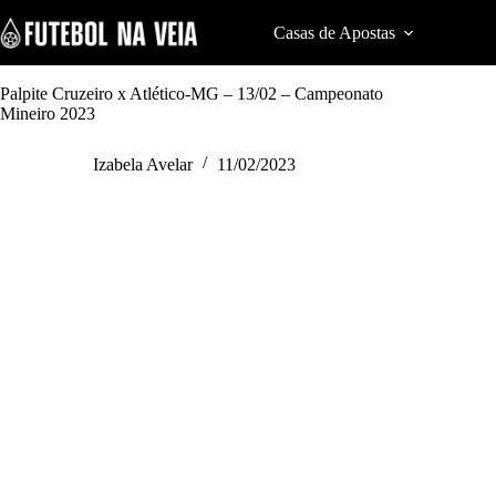
S
k
Casas de Apostas
Cod
i
p
t
Palpite Cruzeiro x Atlético-MG – 13/02 – Campeonato
o
Mineiro 2023
c
o
Izabela Avelar
11/02/2023
n
t
e
n
t