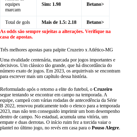
equipes
Sim: 1.98
Betano>
marcam
Total de gols
Mais de 1.5: 2.18
Betano>
As odds são sempre sujeitas a alterações. Verifique na
casa de apostas.
Três melhores apostas para palpite Cruzeiro x Atlético-MG
Uma rivalidade centenária, marcada por jogos importantes e
decisivos. Um clássico tão grande, que há discordância do
número exato de jogos. Em 2023, os arquirrivais se encontram
para escrever mais um capítulo dessa história.
Reformulado após o retorno a elite do futebol, o
Cruzeiro
segue tentando se encontrar em campo na temporada. A
equipe, campeã com várias rodadas de antecedência da Série
B 2022, renovou praticamente todo o elenco para a temporada
2023, mas não tem conseguido imprimir um bom desempenho
dentro de campo. No estadual, acumula uma vitória, um
empate e duas derrotas. O início ruim fez a torcida vaiar o
plantel no último jogo, no revés em casa para o
Pouso Alegre
.