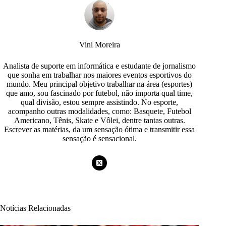
Vini Moreira
Analista de suporte em informática e estudante de jornalismo
que sonha em trabalhar nos maiores eventos esportivos do
mundo. Meu principal objetivo trabalhar na área (esportes)
que amo, sou fascinado por futebol, não importa qual time,
qual divisão, estou sempre assistindo. No esporte,
acompanho outras modalidades, como: Basquete, Futebol
Americano, Tênis, Skate e Vôlei, dentre tantas outras.
Escrever as matérias, da um sensação ótima e transmitir essa
sensação é sensacional.
Notícias Relacionadas