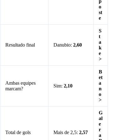
p
o
st
e
S
t
a
Resultado final
Danubio:
2,60
k
e
>
B
et
Ambas equipes
a
Sim:
2,10
marcam?
n
o
>
G
al
e
r
Total de gols
Mais de 2,5:
2,57
a