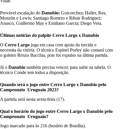
Villar.
Provável escalação do
Danubio:
Goicoechea; Haller, Rea,
Monzón e Lewis; Santiago Romero e Ribair Rodriguez;
Anasco, Guillermo May e Emiliano Garcia; Diego Vera.
Últimas notícias do palpite Cerro Largo x Danubio
O
Cerro Largo
joga em casa com apoio da torcida e
necessita da vitória. O técnico Espinel Porley não contará com
o goleiro Renzo Bacchia, pois foi expulso na última partida.
Já o
Danubio
também precisa vencer, para subir na tabela. O
técnico Conde tem todos a disposição.
Quando será o jogo
entre Cerro Largo x Danubio
pelo
Campeonato Uruguaio 2023
?
A partida será nesta sexta-feira (17).
Qual o horário do jogo entre
Cerro Largo x Danubio pelo
Campeonato Uruguaio?
Jogo marcado para às 21h (horário de Brasília).