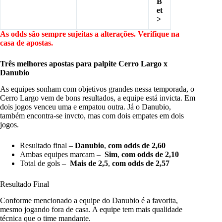
B
et
>
As odds são sempre sujeitas a alterações. Verifique na
casa de apostas.
Três melhores apostas para palpite Cerro Largo x
Danubio
As equipes sonham com objetivos grandes nessa temporada, o
Cerro Largo vem de bons resultados, a equipe está invicta. Em
dois jogos venceu uma e empatou outra. Já o Danubio,
também encontra-se invcto, mas com dois empates em dois
jogos.
Resultado final –
Danubio
,
com odds de 2,60
Ambas equipes marcam –
Sim
,
com odds de 2,10
Total de gols –
Mais de 2,5
,
com odds de 2,57
Resultado Final
Conforme mencionado a equipe do Danubio é a favorita,
mesmo jogando fora de casa. A equipe tem mais qualidade
técnica que o time mandante.