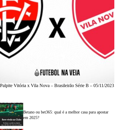
Palpite Vitória x Vila Nova – Brasileirão Série B – 05/11/2023
Betano ou bet365: qual é a melhor casa para apostar
em 2025?