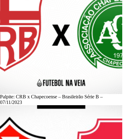
Palpite: CRB x Chapecoense – Brasileirão Série B –
07/11/2023