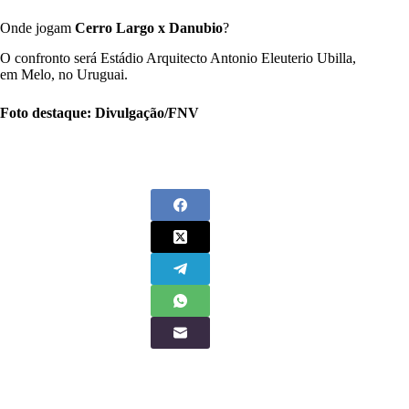
Onde jogam
Cerro Largo x Danubio
?
O confronto será Estádio Arquitecto Antonio Eleuterio Ubilla,
em Melo, no Uruguai.
Foto destaque: Divulgação/FNV