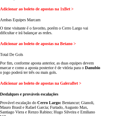
Adicionar ao boleto de apostas na 1xBet >
Ambas Equipes Marcam
O time visitante é o favorito, porém o Cerro Largo vai
dificultar e irá balançar as redes.
Adicionar ao boleto de apostas na Betano >
Total De Gols
Por fim, conforme aposta anterior, as duas equipes devem
marcar e como a aposta posterior é de vitória para o
Danubio
o jogo poderá ter três ou mais gols.
Adicionar ao boleto de apostas na GaleraBet >
Desfalques e prováveis escalações
Provável escalação do
Cerro Largo:
Bentancur; Gianoli,
Mauro Brasil e Rafael Garcia; Furtado, Augusto Max,
Santiago Viera e Renzo Rabino; Hugo Silveira e Emiliano