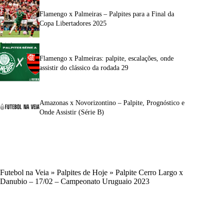
Flamengo x Palmeiras – Palpites para a Final da
Copa Libertadores 2025
Flamengo x Palmeiras: palpite, escalações, onde
assistir do clássico da rodada 29
Amazonas x Novorizontino – Palpite, Prognóstico e
Onde Assistir (Série B)
Futebol na Veia
»
Palpites de Hoje
»
Palpite Cerro Largo x
Danubio – 17/02 – Campeonato Uruguaio 2023