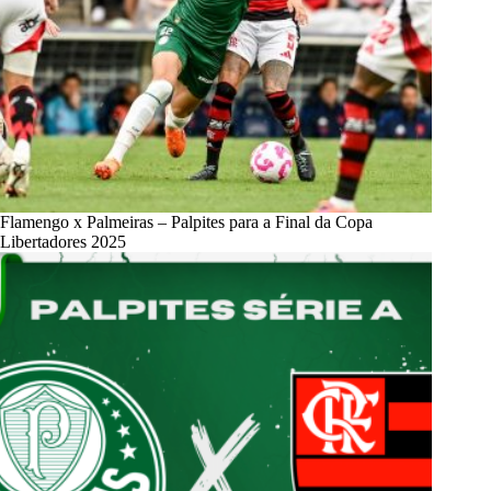
Flamengo x Palmeiras – Palpites para a Final da Copa
Libertadores 2025