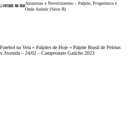
Amazonas x Novorizontino – Palpite, Prognóstico e
Onde Assistir (Série B)
Futebol na Veia
»
Palpites de Hoje
»
Palpite Brasil de Pelotas
x Avenida – 24/02 – Campeonato Gaúcho 2023