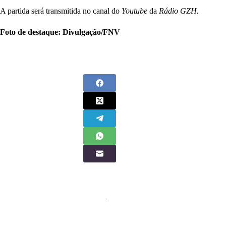
A partida será transmitida no canal do
Youtube
da
Rádio GZH.
Foto de destaque: Divulgação/FNV