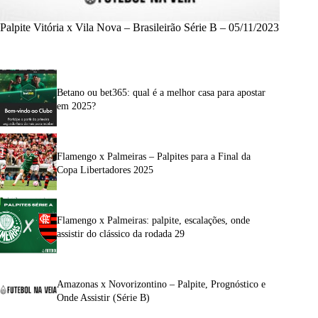
Palpite Vitória x Vila Nova – Brasileirão Série B – 05/11/2023
Betano ou bet365: qual é a melhor casa para apostar
em 2025?
Flamengo x Palmeiras – Palpites para a Final da
Copa Libertadores 2025
Flamengo x Palmeiras: palpite, escalações, onde
assistir do clássico da rodada 29
Amazonas x Novorizontino – Palpite, Prognóstico e
Onde Assistir (Série B)