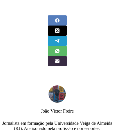
João Victor Freire
Jornalista em formação pela Universidade Veiga de Almeida
(RJ). Apaixonado pela profissão e por esportes,