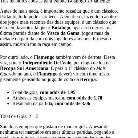
Três melhores apostas para Palpite Botafogo x Flamengo
Antes de mais nada, é importante ressaltar que é um clássico.
Portanto, tudo pode acontecer. Além disso, fazendo a análise
dos jogos mais recentes das duas equipes, é um clássico que
não tem favorito. Já que o
Botafogo
, apesar da derrota na
última partida diante do
Vasco da Gama
, jogou mais da
metade da partida com dois jogadores a menos. E mesmo
assim, mostrou muita raça em campo.
Por outro lado, o
Flamengo
também vem de derrota. Desta
vez, para o
Independiente Del Vale
, pelo jogo de ida da
Recopa Sul-Americana
. E para o 1º clássico do
Mais
Querido
no ano, o
Flamengo
deverá vir com time misto,
justamente pensando no jogo de volta da
Recopa
.
Total de gols,
com odds de 1.95
Ambas as equipes marcam,
com odds de 1.78
Resultado da partida,
com odds de 3.06
Total de Gols: 2 – 3
São duas equipes que gostam de marcar gols. Apesar de
nenhuma ter marcados em suas últimas partidas, pegando a
média nos últimos 5 jogos, consegue-se entender o poder