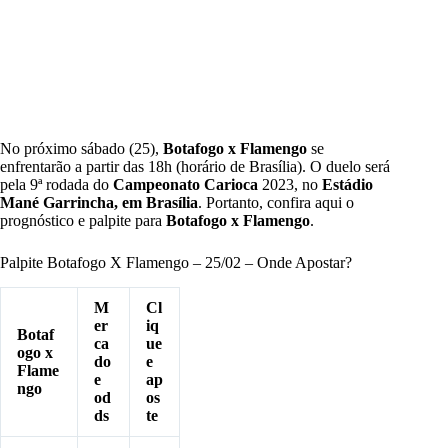
No próximo sábado (25),
Botafogo x Flamengo
se
enfrentarão a partir das 18h (horário de Brasília). O duelo será
pela 9ª rodada do
Campeonato Carioca
2023, no
Estádio
Mané Garrincha, em Brasília
. Portanto, confira aqui o
prognóstico e palpite para
Botafogo x Flamengo
.
Palpite Botafogo X Flamengo – 25/02 – Onde Apostar?
M
Cl
er
iq
Botaf
ca
ue
ogo x
do
e
Flame
e
ap
ngo
od
os
ds
te