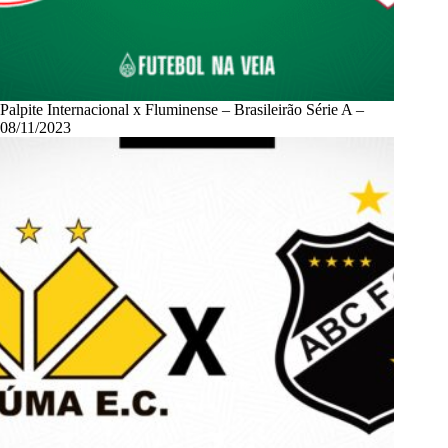
Palpite Internacional x Fluminense – Brasileirão Série A –
08/11/2023