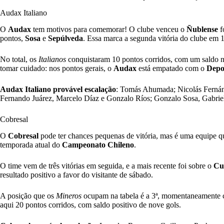
Audax Italiano
O
Audax
tem motivos para comemorar! O clube venceu o
Ñublense
f
pontos,
Sosa
e
Sepúlveda
. Essa marca a segunda vitória do clube em 
No total, os
Italianos
conquistaram 10 pontos corridos, com um saldo n
tomar cuidado: nos pontos gerais, o
Audax
está empatado com o
Depo
Audax Italiano provável escalação
: Tomás Ahumada; Nicolás Fernánd
Fernando Juárez, Marcelo Díaz e Gonzalo Ríos; Gonzalo Sosa, Gabrie
Cobresal
O
Cobresal
pode ter chances pequenas de vitória, mas é uma equipe
temporada atual do
Campeonato Chileno
.
O time vem de três vitórias em seguida, e a mais recente foi sobre o
Cu
resultado positivo a favor do visitante de sábado.
A posição que os
Mineros
ocupam na tabela é a 3ª, momentaneamente c
aqui 20 pontos corridos, com saldo positivo de nove gols.