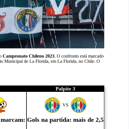
do
Campeonato Chileno 2023
. O confronto está marcado
dio Municipal de La Florida, em La Florida, no Chile. O
Palpite 3
VS
s marcam:
Gols na partida: mais de 2,5