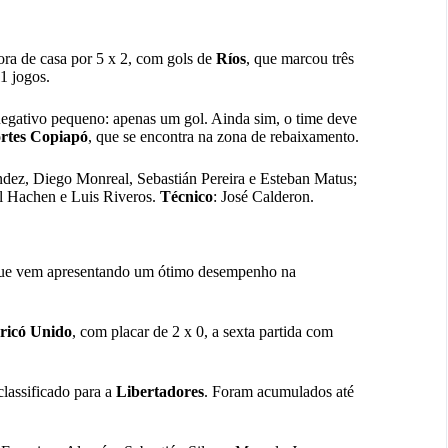
ora de casa por 5 x 2, com gols de
Ríos
, que marcou três
11 jogos.
egativo pequeno: apenas um gol. Ainda sim, o time deve
rtes Copiapó
, que se encontra na zona de rebaixamento.
ez, Diego Monreal, Sebastián Pereira e Esteban Matus;
l Hachen e Luis Riveros.
Técnico
: José Calderon.
 que vem apresentando um ótimo desempenho na
ricó Unido
, com placar de 2 x 0, a sexta partida com
lassificado para a
Libertadores
. Foram acumulados até