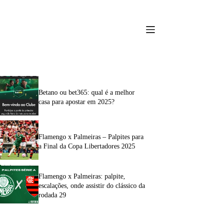
Betano ou bet365: qual é a melhor
casa para apostar em 2025?
Flamengo x Palmeiras – Palpites para
a Final da Copa Libertadores 2025
Flamengo x Palmeiras: palpite,
escalações, onde assistir do clássico da
rodada 29