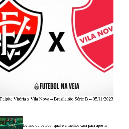
Palpite Vitória x Vila Nova – Brasileirão Série B – 05/11/2023
Betano ou bet365: qual é a melhor casa para apostar