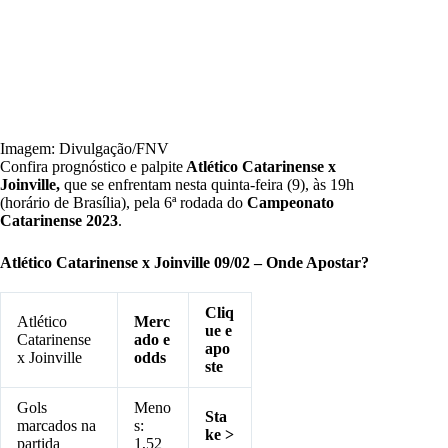
Imagem: Divulgação/FNV
Confira prognóstico e palpite
Atlético Catarinense x
Joinville,
que se enfrentam nesta quinta-feira (9), às 19h
(horário de Brasília), pela 6ª rodada do
Campeonato
Catarinense 2023
.
Atlético Catarinense x Joinville 09/02 – Onde Apostar?
Cliq
Atlético
Merc
ue e
Catarinense
ado e
apo
x Joinville
odds
ste
Gols
Meno
Sta
marcados na
s:
ke >
partida
1,52