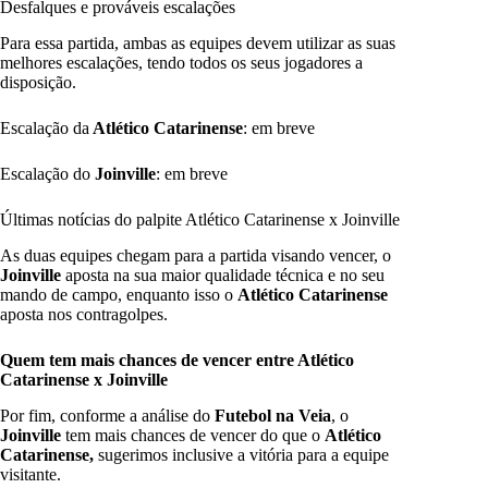
Desfalques e prováveis escalações
Para essa partida, ambas as equipes devem utilizar as suas
melhores escalações, tendo todos os seus jogadores a
disposição.
Escalação da
Atlético Catarinense
: em breve
Escalação do
Joinville
: em breve
Últimas notícias do palpite Atlético Catarinense x Joinville
As duas equipes chegam para a partida visando vencer, o
Joinville
aposta na sua maior qualidade técnica e no seu
mando de campo, enquanto isso o
Atlético Catarinense
aposta nos contragolpes.
Quem tem mais chances de vencer entre Atlético
Catarinense x Joinville
Por fim, conforme a análise do
Futebol na Veia
, o
Joinville
tem mais chances de vencer do que o
Atlético
Catarinense,
sugerimos inclusive a vitória para a equipe
visitante.