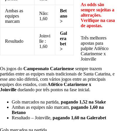
As odds são
sempre sujeitas a
Ambas as
Bet
Não:
alterações.
equipes
ano
1,60
Verifique na casa
marcam
>
de apostas.
Gal
Joinvi
Três melhores
era
Resultado
lle :
apostas para
bet
1,60
palpite Atlético
>
Catarinense x
Joinville
Os jogos do
Campeonato Catarinense
sempre trazem
partidas entre as equipes mais tradicionais de Santa Catarina, e
esse ano não diferirá, com vários jogos entre as principais
equipes dos estados, com
Atlético Catarinense x
Joinville
duelando por três pontos na fase inicial.
Gols marcados na partida,
pagando 1,52 na Stake
Ambas as equipes não marcam,
pagando 1,60 na
Betano
Resultado – Joinville,
pagando 1,60 na Galerabet
Gols marcados na partida