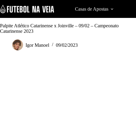
S
k
Casas de Apostas
Cod
i
p
t
Palpite Atlético Catarinense x Joinville – 09/02 – Campeonato
o
Catarinense 2023
c
o
Igor Manoel
09/02/2023
n
t
e
n
t