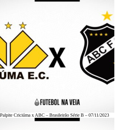
Palpite Criciúma x ABC – Brasileirão Série B – 07/11/2023