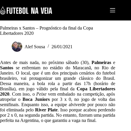
S
k
i
p
t
Palmeiras x Santos – Prognóstico da final da Copa
o
Libertadores 2020
c
o
n
Alef Sousa
26/01/2021
t
e
n
Antes de mais nada, no próximo sábado (30),
Palmeiras
e
t
Santos
se enfrentam no estádio do
Maracanã, no Rio de
Janeiro. O local, que é um dos principais cenários do futebol
brasileiro, vai protagonizar um grande clássico do Brasil.
Dessa maneira, a bola rola a partir
das 17h (horário de
Brasília), em jogo válido pela
final da
Copa Libertadores
2020
. Com isso, o
Peixe
vem embalado na competição, após
atropelar o
Boca Juniors
por 3 x 0, no jogo de volta das
semifinais. Enquanto isso, a equipe
alviverde
por pouco não
foi eliminada pelo
River Plate
. Isso porque acabou perdendo
por
2 x 0, na segunda partida. No entanto, fizeram uma partida
perfeita na Argentina, o que garantiu a vaga na final.