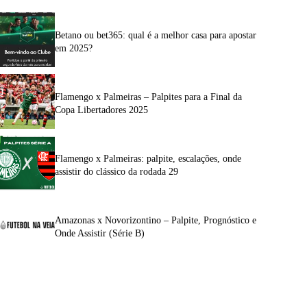
Betano ou bet365: qual é a melhor casa para apostar
em 2025?
Flamengo x Palmeiras – Palpites para a Final da
Copa Libertadores 2025
Flamengo x Palmeiras: palpite, escalações, onde
assistir do clássico da rodada 29
Amazonas x Novorizontino – Palpite, Prognóstico e
Onde Assistir (Série B)