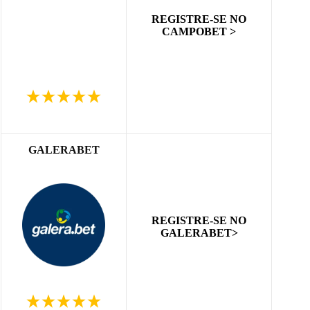
REGISTRE-SE NO
CAMPOBET >
GALERABET
REGISTRE-SE NO
GALERABET>