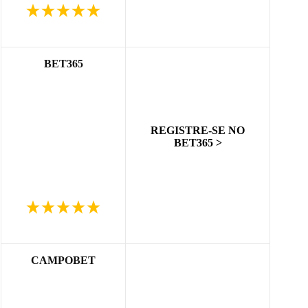
BET365
REGISTRE-SE NO
BET365 >
CAMPOBET