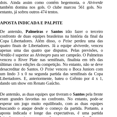
dois. Ainda assim como contém hegemonia, o
Alviverde
também domina nos gols. O clube marcou 561 gols. No
entanto, já sofreu outros 474 tentos.
APOSTA INDICADA E PALPITE
De antemão,
Palmeiras
e
Santos
irão fazer o terceiro
confronto de duas equipes brasileiras na história da final da
Copa Libertadores. Além disso, o
Peixe
perdeu uma das
quatro finais de Libertadores. Já a equipe alviverde, venceu
apenas uma das quatro que disputou. Pelas previsões, o
Verdão
é superior ao
Alvinegro
para ser campeão. O Palmeiras
venceu o River Plate nas semifinais, finalista em três das
últimas cinco edições da competição. No entanto, não se deve
desacreditar do Santos. O
Peixe
venceu o Boca Juniors com
um lindo 3 x 0 na segunda partida das semifinais da Copa
Libertadores. E, anteriormente, bateu o Grêmio por 4 x 1,
dando um show em Renato Gaúcho.
De antemão, as duas equipes que tiveram o
Santos
pela frente
eram grandes favoritas no confronto. No entanto, pode-se
esperar um jogo muito equilibrado, com as duas equipes
buscando o ataque desde o começo da partida. Portanto, a
aposta indicada e longe das expectativas, é uma partida