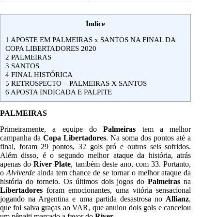
Índice
1
APOSTE EM PALMEIRAS x SANTOS NA FINAL DA
COPA LIBERTADORES 2020
2
PALMEIRAS
3
SANTOS
4
FINAL HISTÓRICA
5
RETROSPECTO – PALMEIRAS X SANTOS
6
APOSTA INDICADA E PALPITE
PALMEIRAS
Primeiramente, a equipe do
Palmeiras
tem a melhor
campanha da
Copa Libertadores
. Na soma dos pontos até a
final, foram 29 pontos, 32 gols pró e outros seis sofridos.
Além disso, é o segundo melhor ataque da história, atrás
apenas do
River Plate
, também deste ano, com 33. Portanto,
o
Alviverde
ainda tem chance de se tornar o melhor ataque da
história do torneio. Os últimos dois jogos do
Palmeiras
na
Libertadores
foram emocionantes, uma vitória sensacional
jogando na Argentina e uma partida desastrosa no
Allianz
,
que foi salva graças ao VAR, que anulou dois gols e cancelou
um pênalti marcado a favor do
River
.