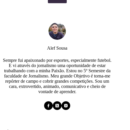
Alef Sousa
Sempre fui apaixonado por esportes, especialmente futebol.
E vi através do jornalismo uma oportunidade de estar
trabalhando com a minha Paixão. Estou no 5º Semestre da
faculdade de Jornalismo. Meu grande Objetivo é torna-me
repórter de campo e cobrir grandes competições. Sou um
cara, extrovertido, animado, comunicativo e cheio de
vontade de aprender.