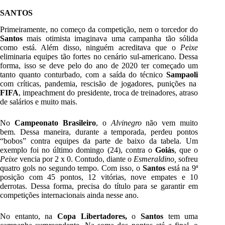
SANTOS
Primeiramente, no começo da competição, nem o torcedor do
Santos
mais otimista imaginava uma campanha tão sólida
como está. Além disso, ninguém acreditava que o
Peixe
eliminaria equipes tão fortes no cenário sul-americano. Dessa
forma, isso se deve pelo do ano de 2020 ter começado um
tanto quanto conturbado, com a saída do técnico
Sampaoli
com críticas, pandemia, rescisão de jogadores, punições na
FIFA
, impeachment do presidente, troca de treinadores, atraso
de salários e muito mais.
No
Campeonato Brasileiro
, o
Alvinegro
não vem muito
bem. Dessa maneira, durante a temporada, perdeu pontos
“bobos” contra equipes da parte de baixo da tabela. Um
exemplo foi no último domingo (24), contra o
Goiás
, que o
Peixe
vencia por 2 x 0. Contudo, diante o
Esmeraldino,
sofreu
quatro gols no segundo tempo. Com isso, o
Santos
está na 9ª
posição com 45 pontos, 12 vitórias, nove empates e 10
derrotas. Dessa forma, precisa do título para se garantir em
competições internacionais ainda nesse ano.
No entanto, na
Copa Libertadores,
o
Santos
tem uma