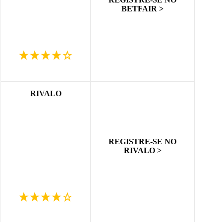
BETFAIR >
RIVALO
REGISTRE-SE NO
RIVALO >