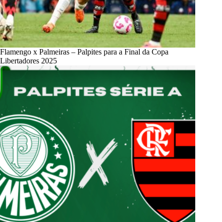
Flamengo x Palmeiras – Palpites para a Final da Copa
Libertadores 2025