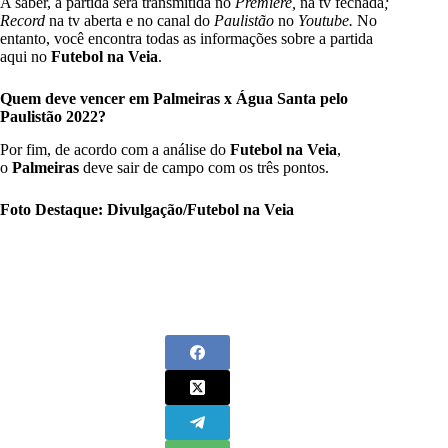
A saber, a partida
s
erá transmitida no
Premiere,
na tv fechada
;
Record
na tv aberta e no canal do
Paulistão
no
Youtube.
No
entanto, você encontra todas as informações sobre a partida
aqui no
Futebol na Veia
.
Quem deve vencer em Palmeiras x Água Santa pelo
Paulistão 2022?
Por fim, de acordo com a análise do
Futebol na Veia
,
o
Palmeiras
deve sair de campo com os três pontos.
Foto Destaque: Divulgação/Futebol na Veia