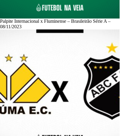
Palpite Internacional x Fluminense – Brasileirão Série A –
08/11/2023