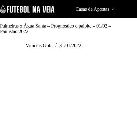
S
k
Casas de Apostas
Cod
i
p
t
Palmeiras x Água Santa – Prognóstico e palpite – 01/02 –
o
Paulistão 2022
c
o
Vinicius Gobi
31/01/2022
n
t
e
n
t