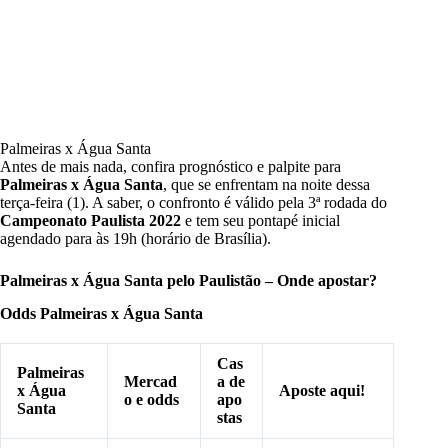
Palmeiras x Água Santa
Antes de mais nada, confira prognóstico e palpite para
Palmeiras x Água Santa
, que se enfrentam na noite dessa
terça-feira (1). A saber, o confronto é válido pela 3ª rodada do
Campeonato Paulista 2022
e tem seu pontapé inicial
agendado para às 19h (horário de Brasília).
Palmeiras x Água Santa pelo Paulistão – Onde apostar?
Odds Palmeiras x Água Santa
Cas
Palmeiras
Mercad
a de
x Água
Aposte aqui!
o e odds
apo
Santa
stas