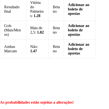
Vitória
Adicionar ao
Resultado
do
Beta
boleto de
final
Palmeira
no
apostas
s:
1.28
Gols
Adicionar ao
Mais de
Beta
(Mais/Men
boleto de
2,5:
1.82
no
os)
apostas
Adicionar ao
Ambas
Não:
Beta
boleto de
Marcam
1.47
no
apostas
As probabilidades estão sujeitas a alterações!