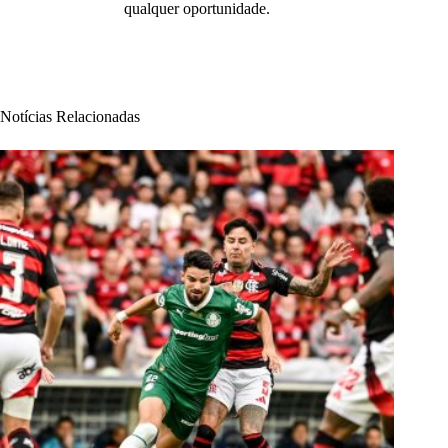
qualquer oportunidade.
Notícias Relacionadas