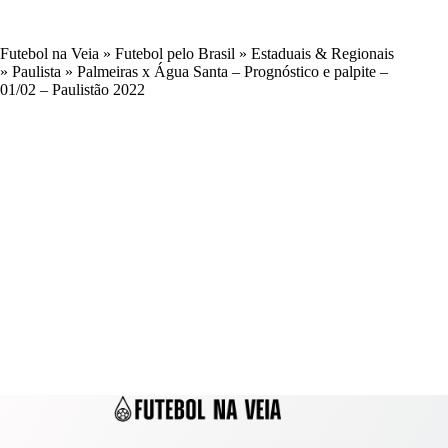
Futebol na Veia
»
Futebol pelo Brasil
»
Estaduais & Regionais
»
Paulista
»
Palmeiras x Água Santa – Prognóstico e palpite –
01/02 – Paulistão 2022