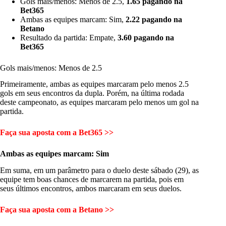
Gols mais/menos: Menos de 2.5,
1.65 pagando na
Bet365
Ambas as equipes marcam: Sim,
2.22 pagando na
Betano
Resultado da partida: Empate,
3.60 pagando na
Bet365
Gols mais/menos: Menos de 2.5
Primeiramente, ambas as equipes marcaram pelo menos 2.5
gols em seus encontros da dupla. Porém, na última rodada
deste campeonato, as equipes marcaram pelo menos um gol na
partida.
Faça sua aposta com a Bet365 >>
Ambas as equipes marcam: Sim
Em suma, em um parâmetro para o duelo deste sábado (29), as
equipe
tem boas chances de marcarem na partida, pois em
seus últimos encontros, ambos marcaram em seus duelos.
Faça sua aposta com a Betano >>