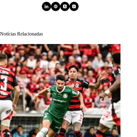
Notícias Relacionadas