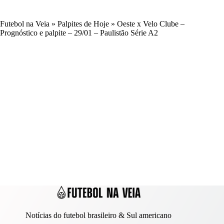
Futebol na Veia
»
Palpites de Hoje
»
Oeste x Velo Clube –
Prognóstico e palpite – 29/01 – Paulistão Série A2
Notícias do futebol brasileiro & Sul americano