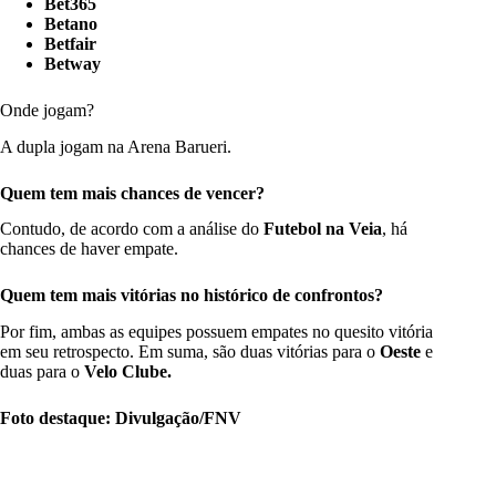
Bet365
Betano
Betfair
Betway
Onde jogam?
A dupla jogam na Arena Barueri.
Quem tem mais chances de vencer?
Contudo, de acordo com a análise do
Futebol na Veia
, há
chances de haver empate.
Quem tem mais vitórias no histórico de confrontos
?
Por fim, ambas as equipes possuem empates no quesito vitória
em seu retrospecto. Em suma, são duas vitórias para o
Oeste
e
duas para o
Velo Clube.
Foto destaque: Divulgação/FNV