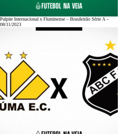
Palpite Internacional x Fluminense – Brasileirão Série A –
08/11/2023