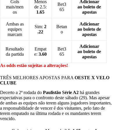
Gols
Menos
Adicionar
Bet3
mais/men
de 2.5:
ao boleto de
65
os
1.65
apostas
Ambas as
Adicionar
Sim:
2
Betan
equipes
ao boleto de
.22
o
marcam
apostas
Adicionar
Resultado
Empat
Bet3
ao boleto de
da partida
e:
3.60
65
apostas
As odds estão sujeitas a alterações!
TRÊS MELHORES APOSTAS PARA
OESTE X VELO
CLUBE
Decerto a 2ª rodada do
Paulistão Série A2
há grandes
expectativas para o confronto deste sábado (29). Mas apesar
de ambas as equipes não terem alguns jogadores importantes,
a responsabilidade de vencer é dos visitantes, pelo fato de
terem empatado na última rodada e os mandantes terem
vencido.