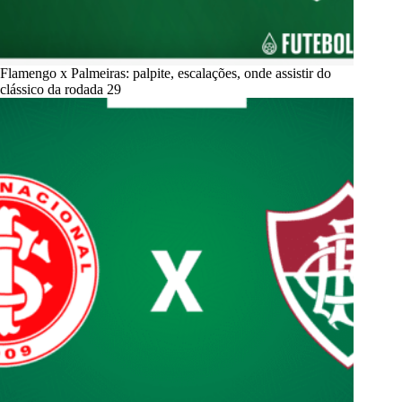
Flamengo x Palmeiras: palpite, escalações, onde assistir do
clássico da rodada 29