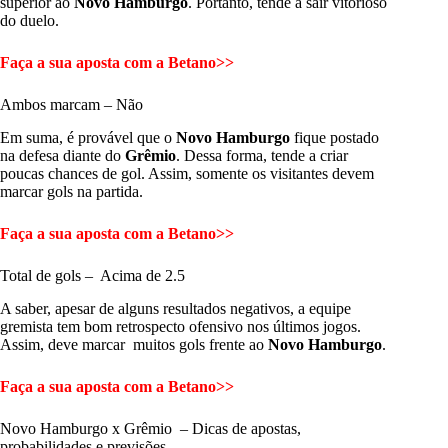
superior ao
Novo Hamburgo
. Portanto, tende a sair vitorioso
do duelo.
Faça a sua aposta com a Betano
>>
Ambos marcam – Não
Em suma, é provável que o
Novo Hamburgo
fique postado
na defesa diante do
Grêmio
. Dessa forma, tende a criar
poucas chances de gol. Assim, somente os visitantes devem
marcar gols na partida.
Faça a sua aposta com a Betano
>>
Total de gols – Acima de 2.5
A saber, apesar de alguns resultados negativos, a equipe
gremista tem bom retrospecto ofensivo nos últimos jogos.
Assim, deve marcar muitos gols frente ao
Novo Hamburgo
.
Faça a sua aposta com a Betano
>>
Novo Hamburgo x Grêmio – Dicas de apostas,
probabilidades e previsões