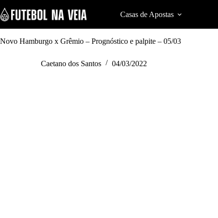
S
k
Casas de Apostas
Cod
i
p
t
Novo Hamburgo x Grêmio – Prognóstico e palpite – 05/03
o
c
Caetano dos Santos
04/03/2022
o
n
t
e
n
t