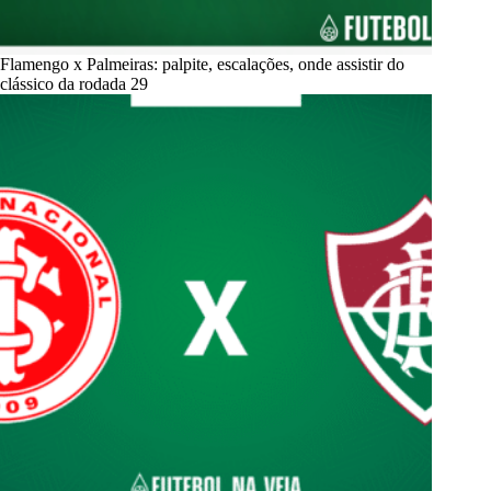
Flamengo x Palmeiras: palpite, escalações, onde assistir do
clássico da rodada 29