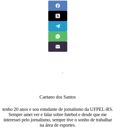
Caetano dos Santos
tenho 20 anos e sou estudante de jornalismo da UFPEL-RS.
Sempre amei ver e falar sobre futebol e desde que me
interessei pelo jornalismo, sempre tive o sonho de trabalhar
na área de esportes.