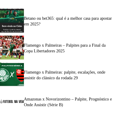
Betano ou bet365: qual é a melhor casa para apostar
em 2025?
Flamengo x Palmeiras – Palpites para a Final da
Copa Libertadores 2025
Flamengo x Palmeiras: palpite, escalações, onde
assistir do clássico da rodada 29
Amazonas x Novorizontino – Palpite, Prognóstico e
Onde Assistir (Série B)