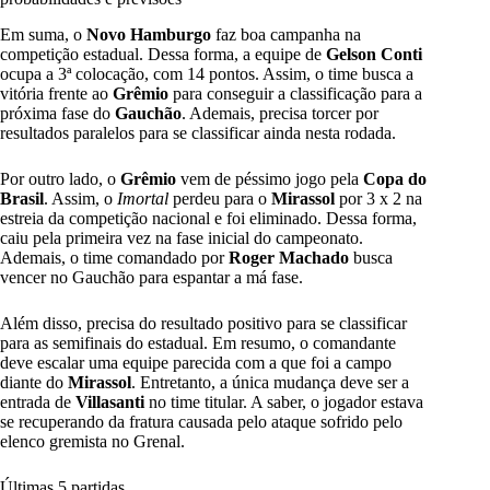
Em suma, o
Novo Hamburgo
faz boa campanha na
competição estadual. Dessa forma, a equipe de
Gelson Conti
ocupa a 3ª colocação
, com 14 pontos. Assim, o time busca a
vitória frente ao
Grêmio
para conseguir a classificação para a
próxima fase do
Gauchão
. Ademais, precisa torcer por
resultados paralelos para se classificar ainda nesta rodada.
Por outro lado, o
Grêmio
vem de péssimo jogo pela
Copa do
Brasil
. Assim, o
I
mortal
perdeu para o
Mirassol
por 3 x 2 na
estreia da competição nacional e foi eliminado. Dessa forma,
caiu pela primeira vez na fase inicial do campeonato.
Ademais, o time comandado por
Roger Machado
busca
vencer no Gauchão para espantar a má fase.
Além disso, precisa do resultado positivo para se classificar
para as semifinais do estadual. Em resumo, o comandante
deve escalar uma equipe parecida com a que foi a campo
diante do
Mirassol
. Entretanto, a única mudança deve ser a
entrada de
Villasanti
no time titular. A saber, o jogador estava
se recuperando da fratura causada pelo ataque sofrido pelo
elenco gremista no Grenal.
Últimas 5 partidas