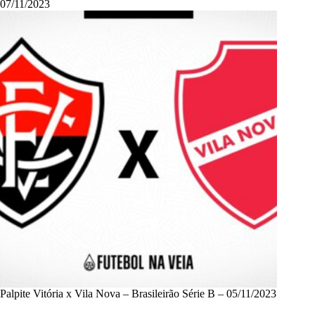
07/11/2023
Palpite Vitória x Vila Nova – Brasileirão Série B – 05/11/2023