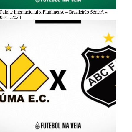
Palpite Internacional x Fluminense – Brasileirão Série A –
08/11/2023