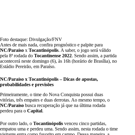
Foto destaque: Divulgação/FNV
Antes de mais nada, confira prognóstico e palpite para
NC/Paraíso
x
Tocantinópolis
. A saber, o jogo será válido
pela 8ª rodada do
Tocantinense 2022
. Sendo assim, a partida
acontecerá neste domingo (6), às 16h (horário de Brasília), no
Estádio Pereirão, em Paraíso.
NC/Paraíso x Tocantinópolis
– Dicas de apostas,
probabilidades e previsões
Primeiramente, o time do Nova Conquista possui duas
vitórias, três empates e duas derrotas. Ao mesmo tempo, o
NC/Paraíso
busca recuperação já que na última rodada
perdeu para o
Capital
.
Por outro lado, o
Tocantinópolis
venceu cinco partidas,
empatou uma e perdeu uma. Sendo assim, nesta rodada o time
visitante entra como favorito em campo. Dessa maneira, a