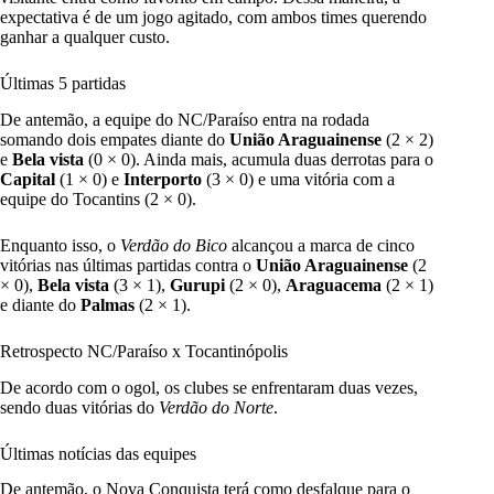
expectativa é de um jogo agitado, com ambos times querendo
ganhar a qualquer custo.
Últimas 5 partidas
De antemão, a equipe do NC/Paraíso entra na rodada
somando dois empates diante do
União Araguainense
(2 × 2)
e
Bela vista
(0 × 0). Ainda mais, acumula duas derrotas para o
Capital
(1 × 0) e
Interporto
(3 × 0) e uma vitória com a
equipe do Tocantins (2 × 0).
Enquanto isso, o
Verdão do Bico
alcançou a marca de cinco
vitórias nas últimas partidas contra o
União Araguainense
(2
× 0),
Bela vista
(3 × 1),
Gurupi
(2 × 0),
Araguacema
(2 × 1)
e diante do
Palmas
(2 × 1).
Retrospecto NC/Paraíso
x Tocantinópolis
De acordo com o ogol, os clubes
se enfrentaram duas vezes,
sendo duas vitórias do
Verdão do Norte
.
Últimas notícias das equipes
De antemão, o Nova Conquista terá como desfalque para o