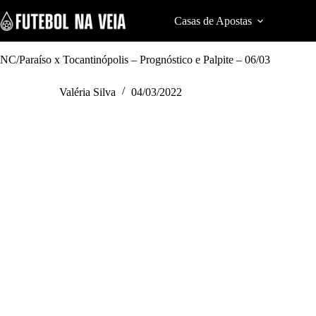
S
k
Casas de Apostas
Cod
i
p
t
NC/Paraíso x Tocantinópolis – Prognóstico e Palpite – 06/03
o
c
Valéria Silva
04/03/2022
o
n
t
e
n
t