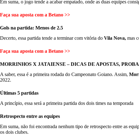
Em suma, o jogo tende a acabar empatado, onde as duas equipes consig
Faça sua aposta com a Betano >>
Gols na partida: Menos de 2.5
Decerto, essa partida tende a terminar com vitória do
Vila Nova,
mas c
Faça sua aposta com a Betano >>
MORRINHOS X JATAIENSE – DICAS DE APOSTAS, PROB
A saber, essa é a primeira rodada do Campeonato Goiano. Assim,
Morr
2022.
Últimas 5 partidas
A princípio, essa será a primeira partida dos dois times na temporada
Retrospecto entre as equipes
Em suma, não foi encontrada nenhum tipo de retrospecto entre as equipe
os dois clubes.