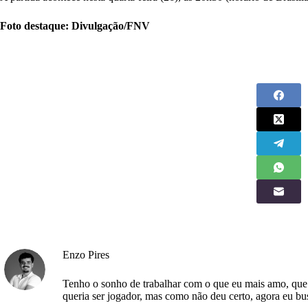
Foto destaque: Divulgação/FNV
Enzo Pires
Tenho o sonho de trabalhar com o que eu mais amo, qu
queria ser jogador, mas como não deu certo, agora eu bu