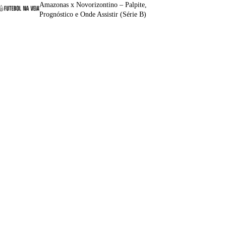
Amazonas x Novorizontino – Palpite,
Prognóstico e Onde Assistir (Série B)