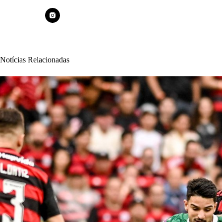
Notícias Relacionadas