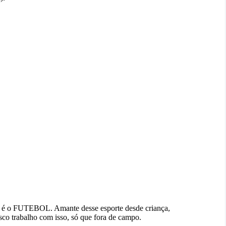
e é o FUTEBOL. Amante desse esporte desde criança,
sco trabalho com isso, só que fora de campo.