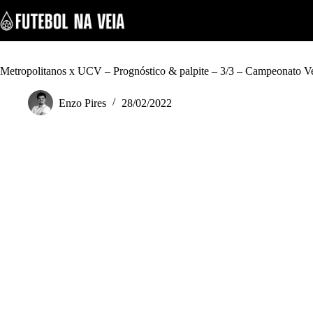
S
k
i
p
t
o
Metropolitanos x UCV – Prognóstico & palpite – 3/3 – Campeonato 
c
o
Enzo Pires
28/02/2022
n
t
e
n
t