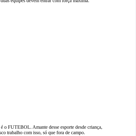
as duas equipes devem entrar com força máxima.
e é o FUTEBOL. Amante desse esporte desde criança,
sco trabalho com isso, só que fora de campo.