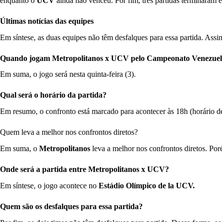
enquanto o
UCV
ainda não venceu. Por fim, três partidas terminaram 
Últimas notícias das equipes
Em síntese, as duas equipes não têm desfalques para essa partida. Assi
Quando jogam Metropolitanos x UCV pelo Campeonato Venezue
Em suma, o jogo será nesta quinta-feira (3).
Qual será o horário da partida?
Em resumo, o confronto está marcado para acontecer às 18h (horário de
Quem leva a melhor nos confrontos diretos?
Em suma, o
Metropolitanos
leva a melhor nos confrontos diretos. Po
Onde será a partida entre Metropolitanos x UCV?
Em síntese, o jogo acontece no
Estádio Olímpico de la UCV.
Quem são os desfalques para essa partida?