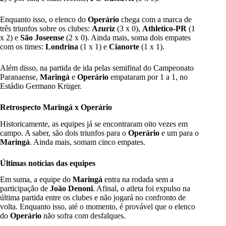
Enquanto isso, o elenco do
Operário
chega com a marca de
três triunfos sobre os clubes:
Azuriz
(3 x 0),
Athletico-PR
(1
x 2) e
São Joseense
(2 x 0). Ainda mais, soma dois empates
com os times:
Londrina
(1 x 1) e
Cianorte
(1 x 1).
Além disso, na partida de ida pelas semifinal do Campeonato
Paranaense,
Maringá
e
Operário
empataram por 1 a 1, no
Estádio Germano Krüger.
Retrospecto
Maringá x Operário
Historicamente, as equipes já se encontraram oito vezes em
campo. A saber, são dois triunfos para o
Operário
e um para o
Maringá
. Ainda mais, somam cinco empates.
Últimas notícias das equipes
Em suma, a equipe do
Maringá
entra na rodada sem a
participação de
João Denoni
. Afinal, o atleta foi expulso na
última partida entre os clubes e não jogará no confronto de
volta. Enquanto isso, até o momento, é provável que o elenco
do
Operário
não sofra com desfalques.