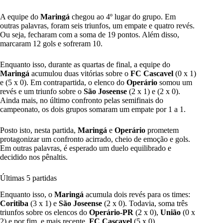
A equipe do
Maringá
chegou ao 4º lugar do grupo. Em
outras palavras, foram seis triunfos, um empate e quatro revés.
Ou seja, fecharam com a soma de 19 pontos. Além disso,
marcaram 12 gols e sofreram 10.
Enquanto isso, durante as quartas de final, a equipe do
Maringá
acumulou duas vitórias sobre o
FC Cascavel
(0 x 1)
e (5 x 0). Em contrapartida, o elenco do
Operário
somou um
revés e um triunfo sobre o
São Joseense
(2 x 1) e (2 x 0).
Ainda mais, no último confronto pelas semifinais do
campeonato, os dois grupos somaram um empate por 1 a 1.
Posto isto, nesta partida,
Maringá
e
Operário
prometem
protagonizar um confronto acirrado, cheio de emoção e gols.
Em outras palavras, é esperado um duelo equilibrado e
decidido nos pênaltis.
Últimas 5 partidas
Enquanto isso, o
Maringá
acumula dois revés para os times:
Coritiba
(3 x 1) e
São Joseense
(2 x 0). Todavia, soma três
triunfos sobre os elencos do
Operário-PR
(2 x 0),
União
(0 x
2) e por fim, e mais recente,
FC Cascavel
(5 x 0).