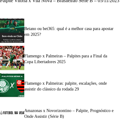
Palpite Vitória x Vila Nova – Brasileirão Série B – 05/11/2023
Betano ou bet365: qual é a melhor casa para apostar
em 2025?
Flamengo x Palmeiras – Palpites para a Final da
Copa Libertadores 2025
Flamengo x Palmeiras: palpite, escalações, onde
assistir do clássico da rodada 29
Amazonas x Novorizontino – Palpite, Prognóstico e
Onde Assistir (Série B)