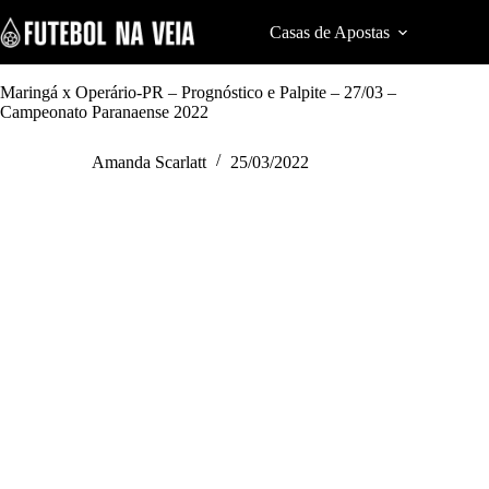
S
k
Casas de Apostas
Cod
i
p
t
Maringá x Operário-PR – Prognóstico e Palpite – 27/03 –
o
Campeonato Paranaense 2022
c
o
Amanda Scarlatt
25/03/2022
n
t
e
n
t