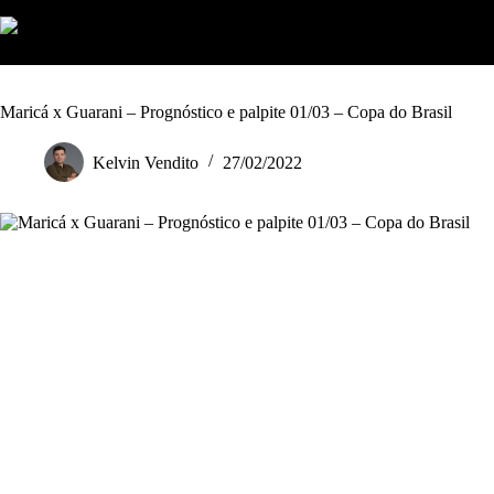
S
k
i
p
t
o
Maricá x Guarani – Prognóstico e palpite 01/03 – Copa do Brasil
c
o
Kelvin Vendito
27/02/2022
n
t
e
n
t