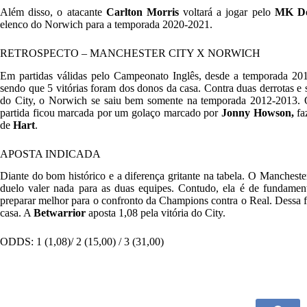
Além disso, o atacante
Carlton Morris
voltará a jogar pelo
MK Do
elenco do Norwich para a temporada 2020-2021.
RETROSPECTO – MANCHESTER CITY X NORWICH
Em partidas válidas pelo Campeonato Inglês, desde a temporada 201
sendo que 5 vitórias foram dos donos da casa. Contra duas derrotas 
do City, o Norwich se saiu bem somente na temporada 2012-2013. 
partida ficou marcada por um golaço marcado por
Jonny Howson,
fa
de
Hart
.
APOSTA INDICADA
Diante do bom histórico e a diferença gritante na tabela. O Mancheste
duelo valer nada para as duas equipes. Contudo, ela é de fundamen
preparar melhor para o confronto da Champions contra o Real. Dessa fo
casa. A
Betwarrior
aposta 1,08 pela vitória do City.
ODDS: 1 (
1,08
)/ 2 (
15,00
) / 3 (
31,00
)