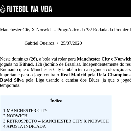
S
k
i
p
t
o
Manchester City X Norwich – Prognóstico da 38ª Rodada da Premier 
c
o
Gabriel Queiroz
25/07/2020
n
t
e
Neste domingo (26), a bola vai rolar para
Manchester City
e
Norwic
n
jogada no
Eithad
, 12h (horário de Brasília). Independentemente do res
t
Enquanto que o Manchester City também tem a segunda colocação asse
importante para o jogo contra o
Real Madrid
pela
Uefa Champions
David Silva
pela Liga usando a camisa dos Blues, já que o jogad
temporada.
Índice
1
MANCHESTER CITY
2
NORWICH
3
RETROSPECTO – MANCHESTER CITY X NORWICH
4
APOSTA INDICADA