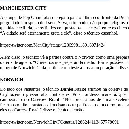
MANCHESTER CITY
A equipe de Pep Guardiola se prepara para o último confronto da Prem
perguntado a respeito de David Silva, o treinador não polpou elogios a
qualidade exibida, pelos títulos conquistados … ele está entre os cinco
“A cidade será eternamente grata a ele”. disse o técnico espanhol.
https://twitter.com/ManCity/status/1286998118916071424
Além disso, o técnico vê a partida contra o Norwich como uma prepar
o dia 7 de agosto. “Queremos nos preparar da melhor forma possível.
o jogo de Norwich. Cada partida é um teste à nossa preparação.” disse
NORWICH
Do lado dos visitantes, o técnico
Daniel Farke
afirmou na coletiva de 
City fazendo pressão alta contra eles. Pois, foi dessa maneira, que
campeonato no
Carrow Road
. “Nós precisamos de uma excelente
ficarmos muito assustados. Precisamos respeitá-los assim como precisa
eles no Carrow Road.” disse o técnico alemão.
https://twitter.com/NorwichCityFC/status/1286244113457778691