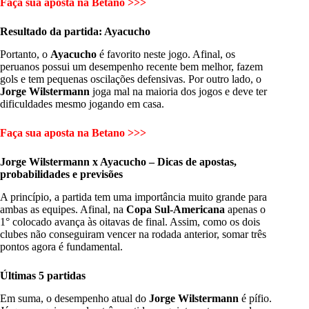
Faça sua aposta na Betano >>>
Resultado da partida: Ayacucho
Portanto, o
Ayacucho
é favorito neste jogo. Afinal, os
peruanos possui um desempenho recente bem melhor, fazem
gols e tem pequenas oscilações defensivas. Por outro lado, o
Jorge Wilstermann
joga mal na maioria dos jogos e deve ter
dificuldades mesmo jogando em casa.
Faça sua aposta na Betano >>>
Jorge Wilstermann x Ayacucho
– Dicas de apostas,
probabilidades e previsões
A princípio, a partida tem uma importância muito grande para
ambas as equipes. Afinal, na
Copa Sul-Americana
apenas o
1° colocado avança às oitavas de final. Assim, como os dois
clubes não conseguiram vencer na rodada anterior, somar três
pontos agora é fundamental.
Últimas 5 partidas
Em suma, o desempenho atual do
Jorge Wilstermann
é pífio.