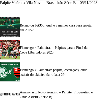
Palpite Vitória x Vila Nova – Brasileirão Série B – 05/11/2023
Betano ou bet365: qual é a melhor casa para apostar
em 2025?
Flamengo x Palmeiras – Palpites para a Final da
Copa Libertadores 2025
Flamengo x Palmeiras: palpite, escalações, onde
assistir do clássico da rodada 29
Amazonas x Novorizontino – Palpite, Prognóstico e
Onde Assistir (Série B)