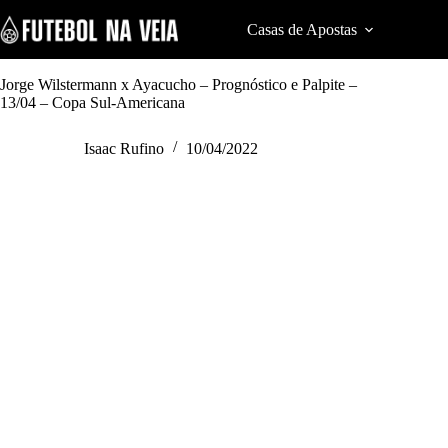
S
k
Casas de Apostas
Cod
i
p
t
Jorge Wilstermann x Ayacucho – Prognóstico e Palpite –
o
13/04 – Copa Sul-Americana
c
o
Isaac Rufino
10/04/2022
n
t
e
n
t