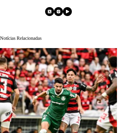
Notícias Relacionadas