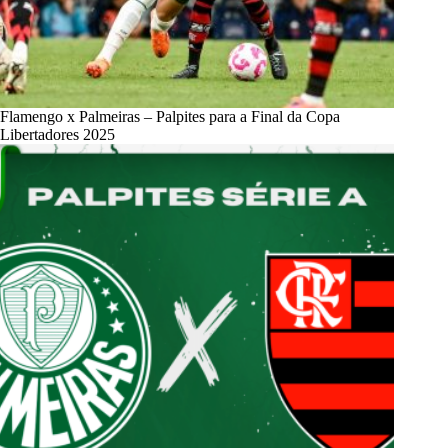
Flamengo x Palmeiras – Palpites para a Final da Copa
Libertadores 2025