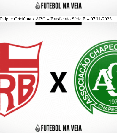
Palpite Criciúma x ABC – Brasileirão Série B – 07/11/2023