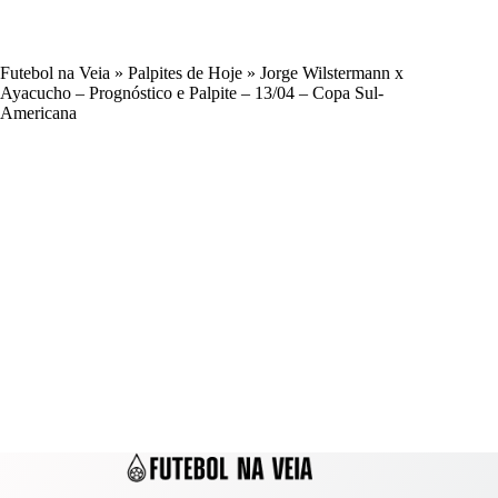
Futebol na Veia
»
Palpites de Hoje
»
Jorge Wilstermann x
Ayacucho – Prognóstico e Palpite – 13/04 – Copa Sul-
Americana