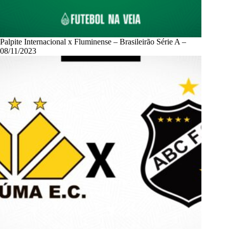
Palpite Internacional x Fluminense – Brasileirão Série A –
08/11/2023