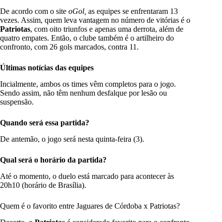
De acordo com o site
oGol,
as equipes se enfrentaram 13
vezes. Assim, quem leva vantagem no número de vitórias é o
P
atriotas
, com oito triunfos e apenas uma derrota, além de
quatro empates. Então, o clube também é o artilheiro do
confronto, com 26 gols marcados, contra 11.
Últimas notícias das equipes
Incialmente, ambos os times vêm completos para o jogo.
Sendo assim, não têm nenhum desfalque por lesão ou
suspensão.
Quando será essa partida?
De antemão, o jogo será nesta quinta-feira (3).
Qual será o horário da partida?
Até o momento, o duelo está marcado para acontecer às
20h10 (horário de Brasília).
Quem é o favorito entre Jaguares de Córdoba x Patriotas?