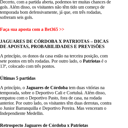
Decerto, com a partida aberta, podemos ter muitas chances de
gols. Além disso, os visitantes não têm tido um começo de
temporada bom defensivamente, já que, em três rodadas,
sofreram seis gols.
Faça sua aposta com a Bet365 >>
JAGUARES DE CÓRDOBA X PATRIOTAS – DICAS
DE APOSTAS, PROBABILIDADES E PREVISÕES
A princípio, os donos da casa estão na terceira posição, com
sete pontos em três rodadas. Por outro lado, o
Patriotas
é o
13º, colocado com três pontos.
Últimas 5 partidas
A princípio, o
Jaguares de Córdoba
tem duas vitórias na
temporada, sobre o Deportivo Cali e Cortuluá. Além disso,
empatou com o Deportivo Pasto, fora de casa, na rodada
anterior. Por outro lado, os visitantes têm duas derrotas, contra
o Junior Barranquilla e Deportivo Pereira. Mas venceram o
Independiente Medellin.
Retrospecto Jaguares de Córdoba x Patriotas