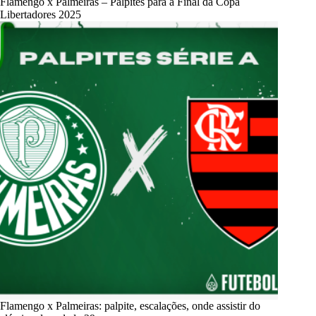
Flamengo x Palmeiras – Palpites para a Final da Copa
Libertadores 2025
Flamengo x Palmeiras: palpite, escalações, onde assistir do