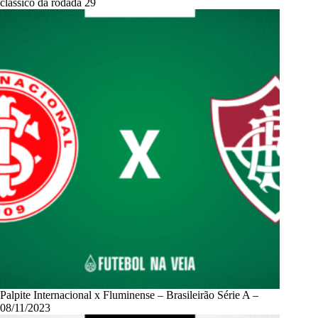
clássico da rodada 29
Palpite Internacional x Fluminense – Brasileirão Série A –
08/11/2023