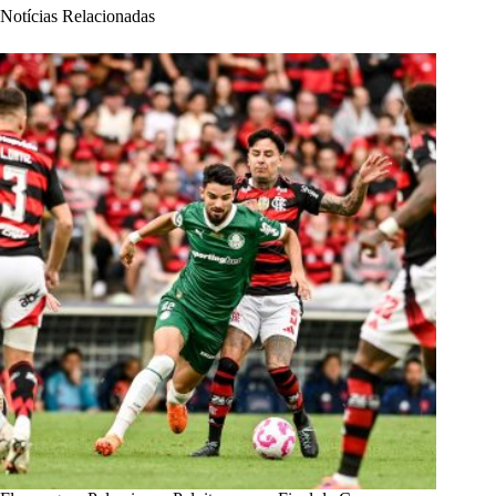
Notícias Relacionadas