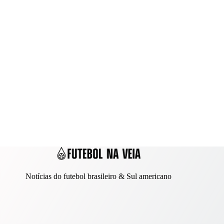
Notícias do futebol brasileiro & Sul americano