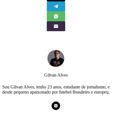
Gilvan Alves
Sou Gilvan Alves, tenho 23 anos, estudante de jornalismo, e
desde pequeno apaixonado por futebol Brasileiro e europeu.