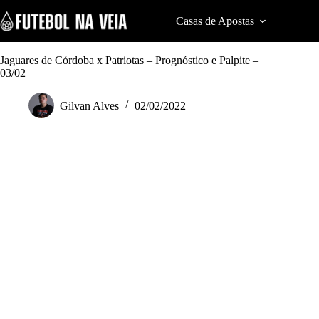
S
k
Casas de Apostas
Cod
i
p
t
Jaguares de Córdoba x Patriotas – Prognóstico e Palpite –
o
03/02
c
o
Gilvan Alves
02/02/2022
n
t
e
n
t