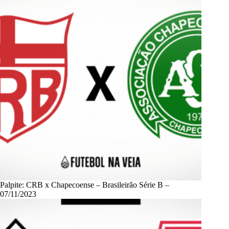
Palpite: CRB x Chapecoense – Brasileirão Série B –
07/11/2023