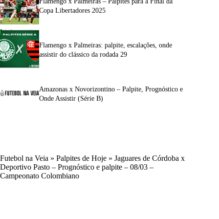
Flamengo x Palmeiras – Palpites para a Final da
Copa Libertadores 2025
Flamengo x Palmeiras: palpite, escalações, onde
assistir do clássico da rodada 29
Amazonas x Novorizontino – Palpite, Prognóstico e
Onde Assistir (Série B)
Futebol na Veia
»
Palpites de Hoje
»
Jaguares de Córdoba x
Deportivo Pasto – Prognóstico e palpite – 08/03 –
Campeonato Colombiano