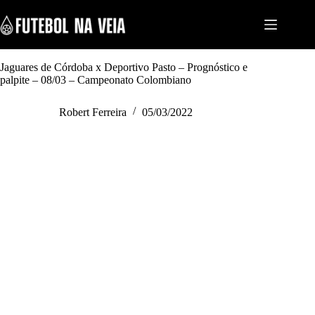
S
k
i
p
t
Jaguares de Córdoba x Deportivo Pasto – Prognóstico e
o
palpite – 08/03 – Campeonato Colombiano
c
o
n
Robert Ferreira
05/03/2022
t
e
n
t