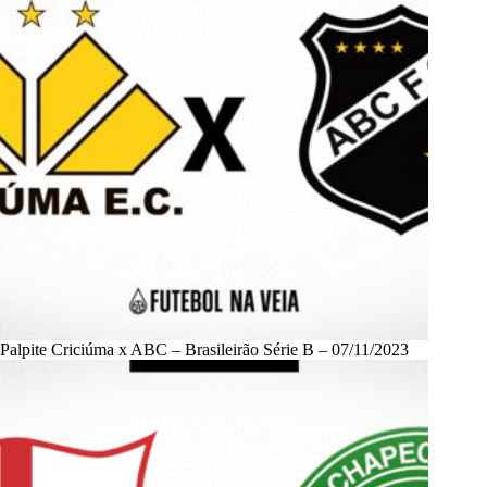
Palpite Criciúma x ABC – Brasileirão Série B – 07/11/2023