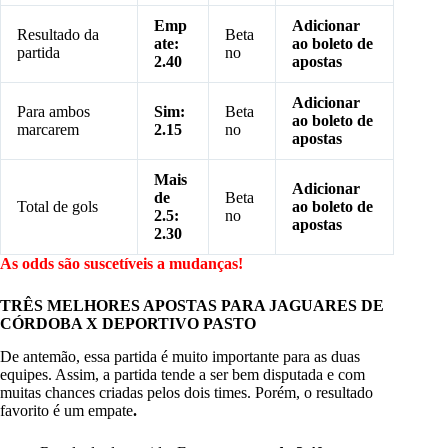
Emp
Adicionar
Resultado da
Beta
ate:
ao boleto de
partida
no
2.40
apostas
Adicionar
Para ambos
Sim:
Beta
ao boleto de
marcarem
2.15
no
apostas
Mais
Adicionar
de
Beta
Total de gols
ao boleto de
2.5:
no
apostas
2.30
As odds são suscetíveis a mudanças!
TRÊS MELHORES APOSTAS PARA JAGUARES DE
CÓRDOBA X DEPORTIVO PASTO
De antemão, essa partida é muito importante para as duas
equipes. Assim, a partida tende a ser bem disputada e com
muitas chances criadas pelos dois times. Porém, o resultado
favorito é um empate
.