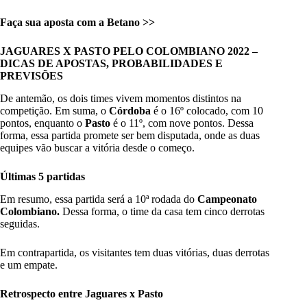
Faça sua aposta com a Betano >>
JAGUARES X PASTO PELO COLOMBIANO 2022 –
DICAS DE APOSTAS, PROBABILIDADES E
PREVISÕES
De antemão, os dois times vivem momentos distintos na
competição. Em suma, o
Córdoba
é o 16º colocado, com 10
pontos, enquanto o
Pasto
é o 11º, com nove pontos. Dessa
forma, essa partida promete ser bem disputada, onde as duas
equipes vão buscar a vitória desde o começo.
Últimas 5 partidas
Em resumo, essa partida será a 10ª rodada do
Campeonato
Colombiano.
Dessa forma, o time da casa tem cinco derrotas
seguidas.
Em contrapartida, os visitantes tem duas vitórias, duas derrotas
e um empate.
Retrospecto entre Jaguares x Pasto