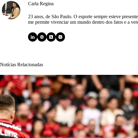
Carla Regina
23 anos, de São Paulo. O esporte sempre esteve present
me permite vivenciar um mundo dentro dos fatos e a ver
Notícias Relacionadas