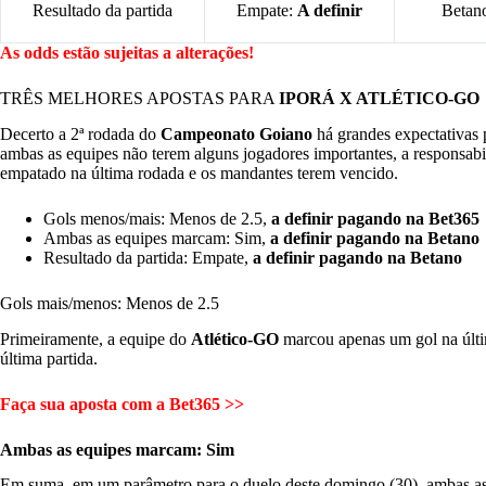
Resultado da partida
Empate:
A definir
Betan
As odds estão sujeitas a alterações!
TRÊS MELHORES APOSTAS PARA
IPORÁ X ATLÉTICO-GO
Decerto a 2ª rodada do
Campeonato Goiano
há grandes expectativas 
ambas as equipes não terem alguns jogadores importantes, a responsabil
empatado na última rodada e os mandantes terem vencido.
Gols menos/mais: Menos de 2.5,
a definir pagando na Bet365
Ambas as equipes marcam: Sim,
a definir
pagando na Betano
Resultado da partida: Empate,
a definir
pagando na Betano
Gols mais/menos: Menos de 2.5
Primeiramente, a equipe do
Atlético-GO
marcou apenas um gol na últ
última partida.
Faça sua aposta com a Bet365 >>
Ambas as equipes marcam: Sim
Em suma, em um parâmetro para o duelo deste domingo (30), ambas as e