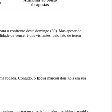
Adicionar ao boleto
o
de apostas
para o confronto deste domingo (30). Mas apesar de
idade de vencer é dos visitantes, pelo fato de terem
ima rodada. Contudo, o
Iporá
marcou dois gols em sua
quipes mostraram suas habilidades nas últimas partidas.