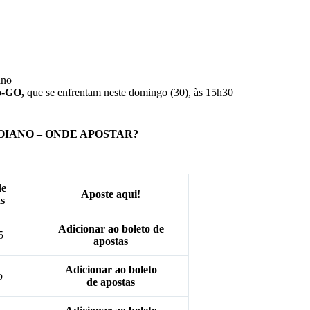
ano
co-GO,
que se enfrentam neste domingo (30), às 15h30
OIANO – ONDE APOSTAR?
de
Aposte aqui!
s
Adicionar ao boleto de
5
apostas
Adicionar ao boleto
o
de apostas