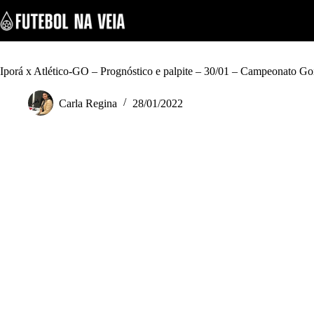
S
k
i
p
t
o
Iporá x Atlético-GO – Prognóstico e palpite – 30/01 – Campeonato Go
c
o
Carla Regina
28/01/2022
n
t
e
n
t