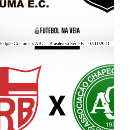
Palpite Criciúma x ABC – Brasileirão Série B – 07/11/2023