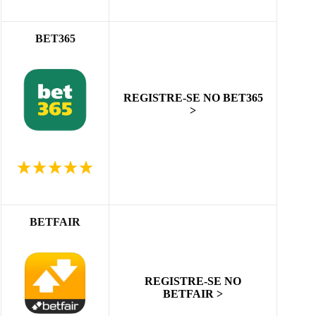
BET365
REGISTRE-SE NO BET365
>
BETFAIR
REGISTRE-SE NO
BETFAIR >