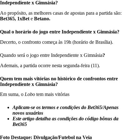
Independiente x Gimnásia
?
Ao propósito, as melhores casas de apostas para a partida são:
Bet365,
1xBet
e
Betano.
Qual o horário do jogo entre Independiente x Gimnásia
?
Decerto, o confronto começa às 19h (horário de Brasília).
Quando será o jogo entre Independiente x Gimnásia
?
Ademais, a partida ocorre nesta segunda-feira (11).
Quem tem mais vitórias no histórico de confrontos entre
Independiente x Gimnásia?
Em suma, o
Lobo
tem mais vitórias
Aplicam-se os termos e condições do Bet365/Apenas
novos usuários
Este artigo detalha as condições do código bônus da
Bet365
Foto Destaque: Divulgação/Futebol na Veia