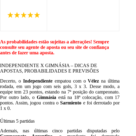
As probabilidades estão sujeitas a alterações! Sempre
consulte seu agente de aposta ou seu site de confiança
antes de fazer uma aposta.
INDEPENDIENTE X GIMNÁSIA – DICAS DE
APOSTAS, PROBABILIDADES E PREVISÕES
Decerto, o
Independiente
empatou com o
Vélez
na última
rodada, em um jogo com seis gols, 3 x 3. Desse modo, a
equipe tem 23 pontos, estando na 7ª posição do campeonato.
Por outro lado, o
Gimnásia
está na 18ª colocação, com 17
pontos. Assim, jogou contra o
Sarmiento
e foi derrotado por
1 x 0.
Últimas 5 partidas
Ademais, nas últimas cinco partidas disputadas pelo