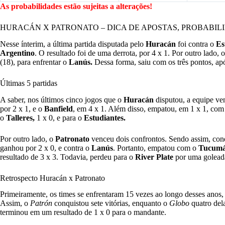
As probabilidades estão sujeitas a alterações!
HURACÁN X PATRONATO – DICA DE APOSTAS, PROBABIL
Nesse ínterim, a última partida disputada pelo
Huracán
foi contra o
Es
Argentino
. O resultado foi de uma derrota, por 4 x 1. Por outro lado, 
(18), para enfrentar o
Lanús.
Dessa forma, saiu com os três pontos, apó
Últimas 5 partidas
A saber, nos últimos cinco jogos que o
Huracán
disputou, a equipe v
por 2 x 1, e o
Banfield
, em 4 x 1. Além disso, empatou, em 1 x 1, co
o
Talleres,
1 x 0, e para o
Estudiantes.
Por outro lado, o
Patronato
venceu dois confrontos. Sendo assim, conq
ganhou por 2 x 0, e contra o
Lanús
. Portanto, empatou com o
Tucum
resultado de 3 x 3. Todavia, perdeu para o
River Plate
por uma goleada
Retrospecto Huracán x Patronato
Primeiramente, os times se enfrentaram 15 vezes ao longo desses anos, 
Assim, o
Patrón
conquistou sete vitórias, enquanto o
Globo
quatro del
terminou em um resultado de 1 x 0 para o mandante.