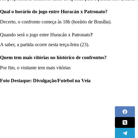
Qual o horário do jogo entre Huracán x
Patronato?
Decerto, o confronto começa às 18h (horário de Brasília).
Quando será o jogo entre Huracán x Patronato
?
A saber, a partida ocorre nesta terça-feira (23).
Quem tem mais vitórias no histórico de confrontos?
Por fim, o visitante
tem mais vitórias
Foto Destaque: Divulgação/Futebol na Veia