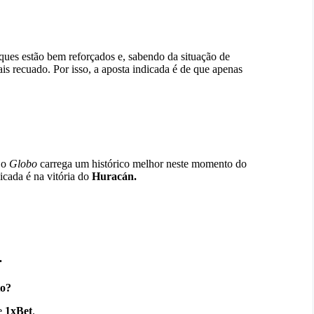
ques estão bem reforçados e, sabendo da situação de
s recuado. Por isso, a aposta indicada é de que apenas
, o
Globo
carrega um histórico melhor neste momento do
icada é na vitória do
Huracán.
.
to?
e
1xBet
.