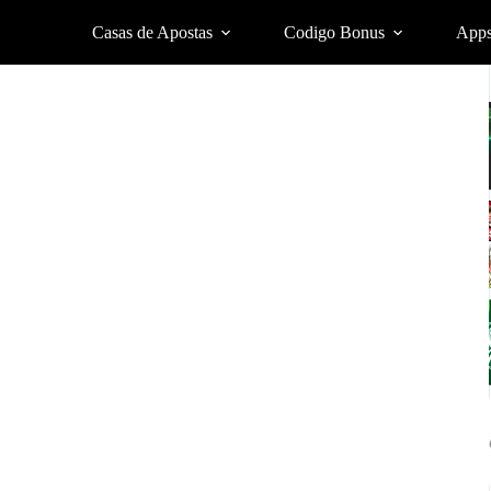
Casas de Apostas
Codigo Bonus
App