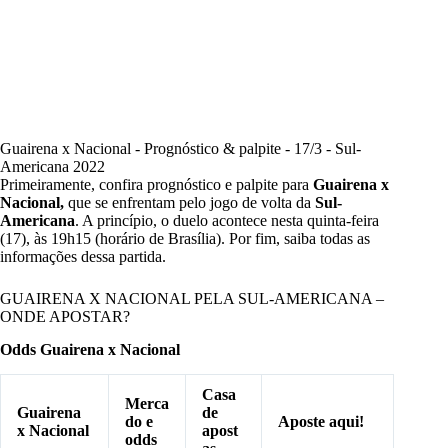
Guairena x Nacional - Prognóstico & palpite - 17/3 - Sul-
Americana 2022
Primeiramente, confira prognóstico e palpite para
Guairena x
Nacional,
que se enfrentam pelo jogo de volta da
Sul-
Americana
. A princípio, o duelo acontece nesta quinta-feira
(17), às 19h15 (horário de Brasília). Por fim, saiba todas as
informações dessa partida.
GUAIRENA X NACIONAL PELA SUL-AMERICANA –
ONDE APOSTAR?
Odds Guairena x Nacional
Casa
Merca
Guairena
de
do e
Aposte aqui!
x Nacional
apost
odds