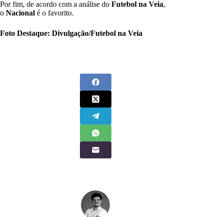
Por fim, de acordo com a análise do
Futebol na Veia
,
o
Nacional
é o favorito.
Foto Destaque: Divulgação/Futebol na Veia