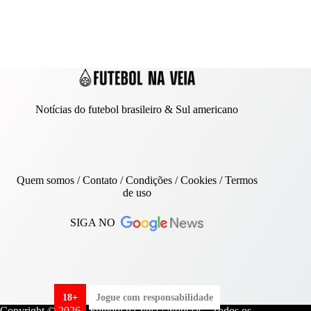
Notícias do futebol brasileiro & Sul americano
Quem somos
/
Contato
/ Condições /
Cookies
/
Termos
de uso
SIGA NO
18+
Jogue com responsabilidade
Copyright © 2026 - Futebol na Veia / Notícias - Todos os