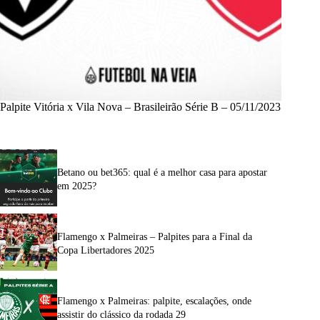
Palpite Vitória x Vila Nova – Brasileirão Série B – 05/11/2023
Betano ou bet365: qual é a melhor casa para apostar
em 2025?
Flamengo x Palmeiras – Palpites para a Final da
Copa Libertadores 2025
Flamengo x Palmeiras: palpite, escalações, onde
assistir do clássico da rodada 29