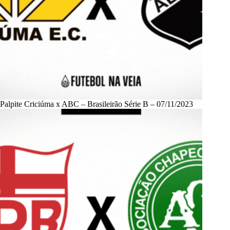
Palpite Criciúma x ABC – Brasileirão Série B – 07/11/2023