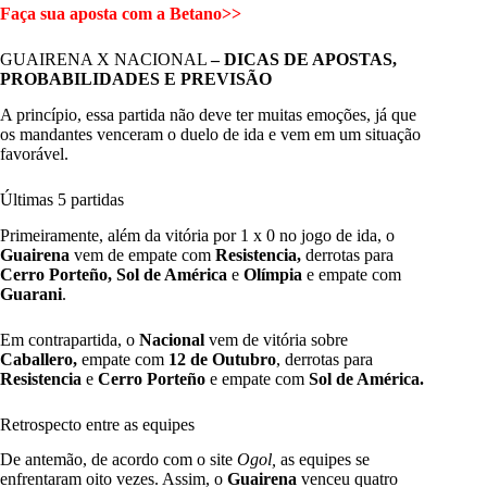
Faça sua aposta com a Betano>>
GUAIRENA X NACIONAL
– DICAS DE APOSTAS,
PROBABILIDADES E PREVISÃO
A princípio, essa partida não deve ter muitas emoções, já que
os mandantes venceram o duelo de ida e vem em um situação
favorável.
Últimas 5 partidas
Primeiramente, além da vitória por 1 x 0 no jogo de ida, o
Guairena
vem de empate com
Resistencia,
derrotas para
Cerro Porteño, Sol de América
e
Olímpia
e empate com
Guarani
.
Em contrapartida, o
Nacional
vem de vitória sobre
Caballero,
empate com
12 de Outubro
, derrotas para
Resistencia
e
Cerro Porteño
e empate com
Sol de América.
Retrospecto entre as equipes
De antemão, de acordo com o site
Ogol,
as equipes se
enfrentaram oito vezes. Assim, o
Guairena
venceu quatro