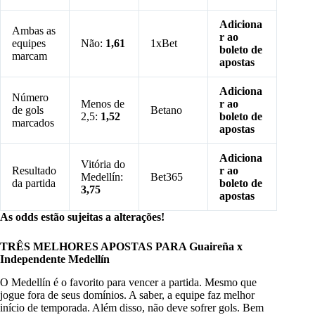
Adiciona
Ambas as
r ao
equipes
Não:
1,61
1xBet
boleto de
marcam
apostas
Adiciona
Número
Menos de
r ao
de gols
Betano
2,5:
1,52
boleto de
marcados
apostas
Adiciona
Vitória do
Resultado
r ao
Medellín:
Bet365
da partida
boleto de
3,75
apostas
As odds estão sujeitas a alterações!
TRÊS MELHORES APOSTAS PARA Guaireña x
Independente Medellín
O Medellín é o favorito para vencer a partida. Mesmo que
jogue fora de seus domínios. A saber, a equipe faz melhor
início de temporada. Além disso, não deve sofrer gols. Bem