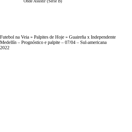
Onde Assistir (Série B)
Futebol na Veia
»
Palpites de Hoje
»
Guaireña x Independente
Medellín – Prognóstico e palpite – 07/04 – Sul-americana
2022