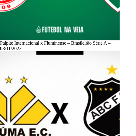
Palpite Internacional x Fluminense – Brasileirão Série A –
08/11/2023