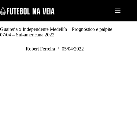
S
k
i
p
t
Guaireña x Independente Medellín – Prognóstico e palpite –
o
07/04 – Sul-americana 2022
c
o
n
Robert Ferreira
05/04/2022
t
e
n
t