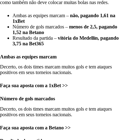
como também não deve colocar muitas bolas nas redes.
Ambas as equipes marcam –
não,
pagando 1,61 na
1xBet
Número de gols marcados –
menos de 2,5,
pagando
1,52 na Betano
Resultado da partida –
vitória do Medellín,
pagando
3,75 na Bet365
Ambas as equipes marcam
Decerto, os dois times marcam muitos gols e tem ataques
positivos em seus torneios nacionais.
Faça sua aposta com a 1xBet >>
Número de gols marcados
Decerto, os dois times marcam muitos gols e tem ataques
positivos em seus torneios nacionais.
Faça sua aposta com a Betano >>