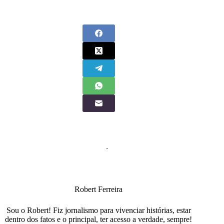
Robert Ferreira
Sou o Robert! Fiz jornalismo para vivenciar histórias, estar
dentro dos fatos e o principal, ter acesso a verdade, sempre!