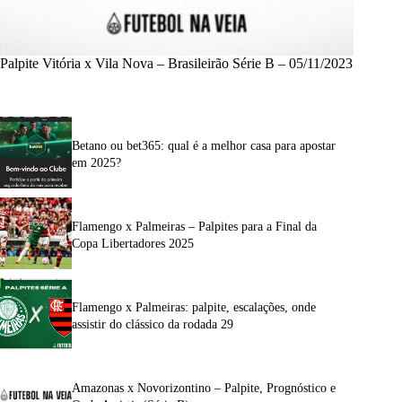
Palpite Vitória x Vila Nova – Brasileirão Série B – 05/11/2023
Betano ou bet365: qual é a melhor casa para apostar
em 2025?
Flamengo x Palmeiras – Palpites para a Final da
Copa Libertadores 2025
Flamengo x Palmeiras: palpite, escalações, onde
assistir do clássico da rodada 29
Amazonas x Novorizontino – Palpite, Prognóstico e