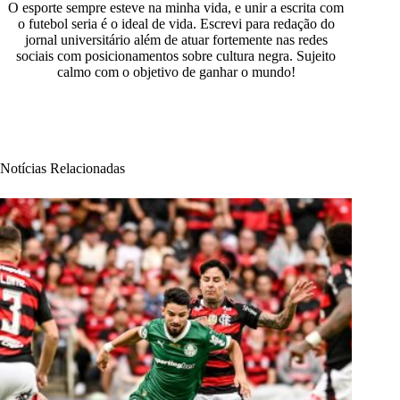
O esporte sempre esteve na minha vida, e unir a escrita com
o futebol seria é o ideal de vida. Escrevi para redação do
jornal universitário além de atuar fortemente nas redes
sociais com posicionamentos sobre cultura negra. Sujeito
calmo com o objetivo de ganhar o mundo!
Notícias Relacionadas