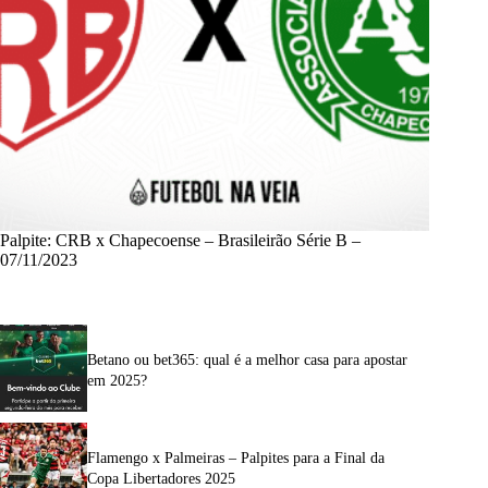
Palpite: CRB x Chapecoense – Brasileirão Série B –
07/11/2023
Betano ou bet365: qual é a melhor casa para apostar
em 2025?
Flamengo x Palmeiras – Palpites para a Final da
Copa Libertadores 2025