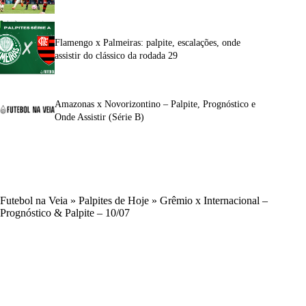
Flamengo x Palmeiras: palpite, escalações, onde
assistir do clássico da rodada 29
Amazonas x Novorizontino – Palpite, Prognóstico e
Onde Assistir (Série B)
Futebol na Veia
»
Palpites de Hoje
»
Grêmio x Internacional –
Prognóstico & Palpite – 10/07