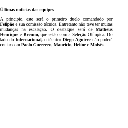
Últimas notícias das equipes
A principio, este será o primeiro duelo comandado por
Felipão
e sua comissão técnica. Entretanto não teve ter muitas
mudanças na escalação. O desfalque será de
Matheus
Henrique
e
Brenno
, que estão com a Seleção Olímpica. Do
lado do
Internacional,
o técnico
Diego Aguirre
não poderá
contar com
Paolo
Guerrero
,
Maurício
,
Heitor
e
Moisés
.