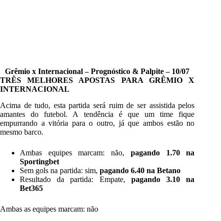
Grêmio x Internacional – Prognóstico & Palpite – 10/07
TRÊS MELHORES APOSTAS PARA GRÊMIO X
INTERNACIONAL
Acima de tudo, esta partida será ruim de ser assistida pelos
amantes do futebol. A tendência é que um time fique
empurrando a vitória para o outro, já que ambos estão no
mesmo barco.
Ambas equipes marcam: não,
pagando 1.70 na
Sportingbet
Sem gols na partida: sim,
pagando 6.40 na Betano
Resultado da partida: Empate,
pagando 3.10 na
Bet365
Ambas as equipes marcam: não