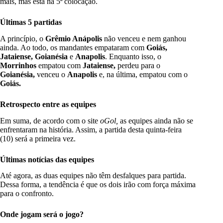
mais, mas está na 5ª colocação.
Últimas 5 partidas
A princípio, o
Grêmio Anápolis
não venceu e nem ganhou
ainda. Ao todo, os mandantes empataram com
Goiás,
Jataiense, Goianésia
e
A
napolis
. Enquanto isso, o
Morrinhos
empatou com
Jataiense,
perdeu para o
Goianésia,
venceu o
Anapolis
e, na última, empatou com o
Goiás.
Retrospecto entre as equipes
Em suma, de acordo com o site
oGol,
as equipes ainda não se
enfrentaram na história. Assim, a partida desta quinta-feira
(10) será a primeira vez.
Últimas notícias das equipes
Até agora, as duas equipes não têm desfalques para partida.
Dessa forma, a tendência é que os dois irão com força máxima
para o confronto.
Onde jogam será o jogo?