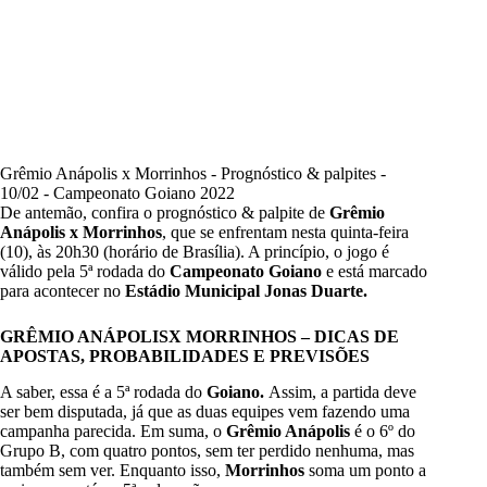
Grêmio Anápolis x Morrinhos - Prognóstico & palpites -
10/02 - Campeonato Goiano 2022
De antemão, confira o prognóstico & palpite de
Grêmio
Anápolis x Morrinhos
, que se enfrentam nesta quinta-feira
(10), às 20h30 (horário de Brasília). A princípio, o jogo é
válido pela 5ª rodada do
Campeonato Goiano
e está marcado
para acontecer no
Estádio Municipal Jonas Duarte.
GRÊMIO ANÁPOLISX MORRINHOS – DICAS DE
APOSTAS, PROBABILIDADES E PREVISÕES
A saber, essa é a 5ª rodada do
Goiano.
Assim, a partida deve
ser bem disputada, já que as duas equipes vem fazendo uma
campanha parecida. Em suma, o
Grêmio Anápolis
é o 6º do
Grupo B, com quatro pontos, sem ter perdido nenhuma, mas
também sem ver. Enquanto isso,
Morrinhos
soma um ponto a