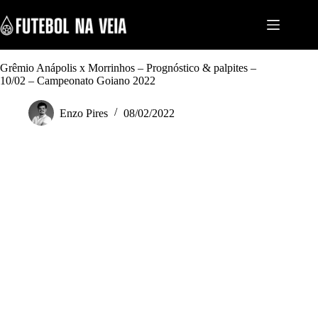
S
k
i
p
t
Grêmio Anápolis x Morrinhos – Prognóstico & palpites –
o
10/02 – Campeonato Goiano 2022
c
o
n
Enzo Pires
08/02/2022
t
e
n
t