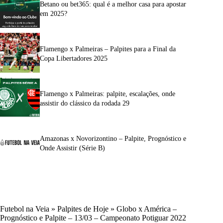
Betano ou bet365: qual é a melhor casa para apostar
em 2025?
Flamengo x Palmeiras – Palpites para a Final da
Copa Libertadores 2025
Flamengo x Palmeiras: palpite, escalações, onde
assistir do clássico da rodada 29
Amazonas x Novorizontino – Palpite, Prognóstico e
Onde Assistir (Série B)
Futebol na Veia
»
Palpites de Hoje
»
Globo x América –
Prognóstico e Palpite – 13/03 – Campeonato Potiguar 2022