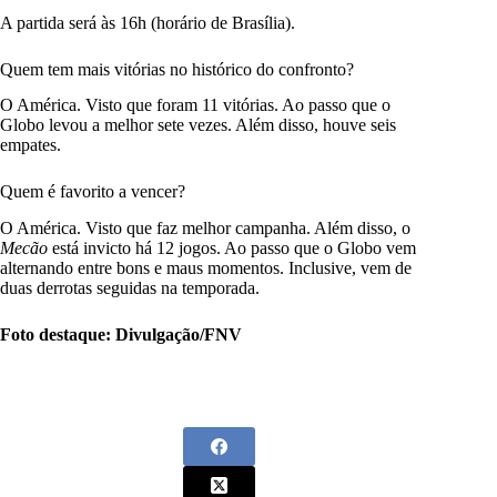
A partida será às 16h (horário de Brasília).
Quem tem mais vitórias no histórico do confronto?
O América. Visto que foram 11 vitórias. Ao passo que o
Globo levou a melhor sete vezes. Além disso, houve seis
empates.
Quem é favorito a vencer?
O América. Visto que faz melhor campanha. Além disso, o
Mecão
está invicto há 12 jogos. Ao passo que o Globo vem
alternando entre bons e maus momentos. Inclusive, vem de
duas derrotas seguidas na temporada.
Foto destaque: Divulgação/FNV