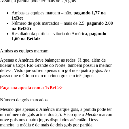
Assim, a partida pode ter mais de 2,5 gols.
Ambas as equipes marcam – não,
pagando 1,77 na
1xBet
Número de gols marcados – mais de 2,5,
pagando 2,00
na Bet365
Resultado da partida – vitória do América,
pagando
1,60 na Betfair
Ambas as equipes marcam
Apenas o América deve balançar as redes. Já que, além de
liderar a Copa Rio Grande do Norte, também possui a melhor
defesa. Visto que sofreu apenas um gol nos quatro jogos. Ao
passo que o Globo marcou cinco gols em três jogos.
Faça sua aposta com a 1xBet >>
Número de gols marcados
Mesmo que apenas o América marque gols, a partida pode ter
um número de gols acima dos 2,5. Visto que o
Mecão
marcou
nove gols nos quatro jogos disputados até então. Dessa
maneira, a média é de mais de dois gols por partida.