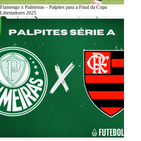
Flamengo x Palmeiras – Palpites para a Final da Copa
Libertadores 2025