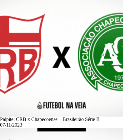
Palpite: CRB x Chapecoense – Brasileirão Série B –
07/11/2023