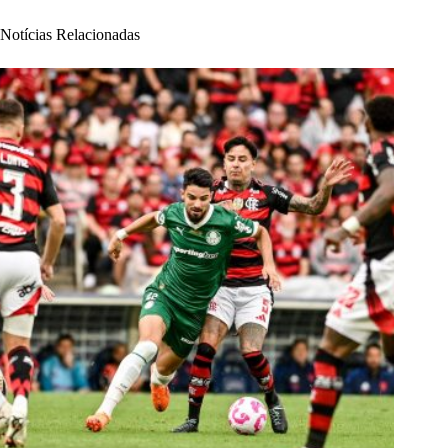
Notícias Relacionadas