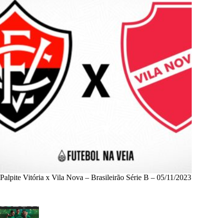
Palpite Vitória x Vila Nova – Brasileirão Série B – 05/11/2023