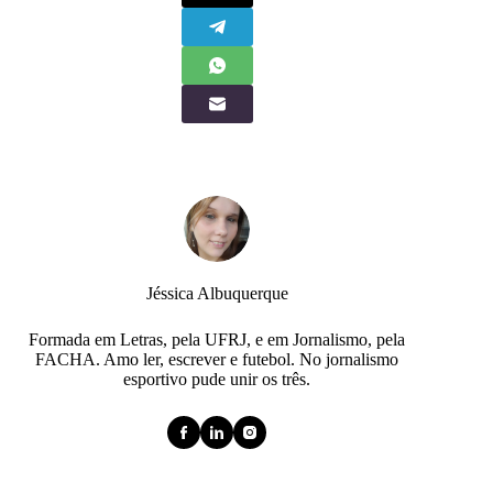
Jéssica Albuquerque
Formada em Letras, pela UFRJ, e em Jornalismo, pela
FACHA. Amo ler, escrever e futebol. No jornalismo
esportivo pude unir os três.