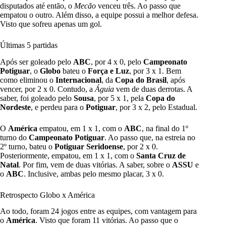
disputados até então, o
Mecão
venceu três. Ao passo que
empatou o outro. Além disso, a equipe possui a melhor defesa.
Visto que sofreu apenas um gol.
Últimas 5 partidas
Após ser goleado pelo
ABC
, por 4 x 0, pelo
Campeonato
Potiguar
, o
Globo
bateu o
Força e Luz
, por 3 x 1. Bem
como eliminou o
Internacional
, da
Copa do Brasil
, após
vencer, por 2 x 0. Contudo, a
Águia
vem de duas derrotas. A
saber, foi goleado pelo
Sousa
, por 5 x 1, pela
Copa do
Nordeste
, e perdeu para o
Potiguar
, por 3 x 2, pelo Estadual.
O
América
empatou, em 1 x 1, com o
ABC
, na final do 1º
turno do
Campeonato Potiguar
. Ao passo que, na estreia no
2º turno, bateu o
Potiguar Seridoense
, por 2 x 0.
Posteriormente, empatou, em 1 x 1, com o
Santa Cruz de
Natal
. Por fim, vem de duas vitórias. A saber, sobre o
ASSU
e
o
ABC
. Inclusive, ambas pelo mesmo placar, 3 x 0.
Retrospecto Globo x América
Ao todo, foram 24 jogos entre as equipes, com vantagem para
o
América
. Visto que foram 11 vitórias. Ao passo que o