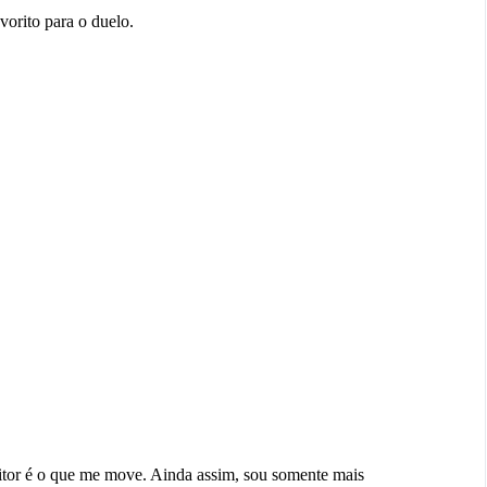
vorito para o duelo.
eitor é o que me move. Ainda assim, sou somente mais