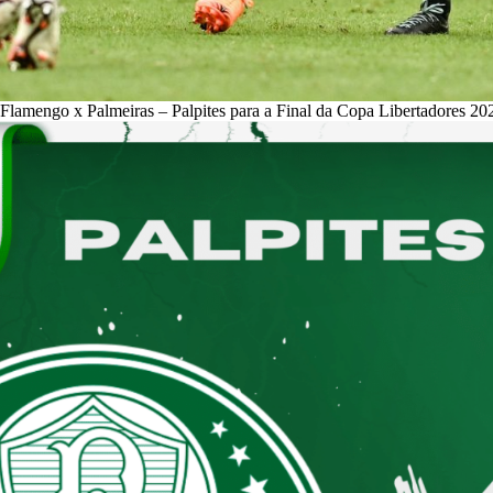
Flamengo x Palmeiras – Palpites para a Final da Copa Libertadores 20