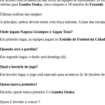
De acordo com os dados do site oGol, as equipes se enfrentaram 39 veze
vitórias para
Gamba Osaka
, cinco empates e 18 triunfos do
Frontale
.
Últimas notícias das equipes
A princípio, ambos devem entrar com força máxima. A base das escala
Onde jogam Nagoya Grampus x Sagan Tosu?
Em primeiro lugar, as equipes jogam no
Estádio de Futebol da Cidad
Quando será a partida?
Em segundo lugar, o duelo será domingo (6).
Qual o horário do jogo?
Em terceiro lugar, o jogo está marcado para acontecer às 3h (horário de 
Quem marca primeiro?
Decerto, quem marca primeiro é o
Gamba Osaka
.
Quem é favorito a vencer ?