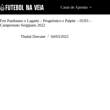
S
k
Casas de Apostas
Cod
i
p
t
Frei Paulistano x Lagarto – Prognóstico e Palpite – 05/03 –
o
Campeonato Sergipano 2022
c
o
Thainá Dawane
04/03/2022
n
t
e
n
t