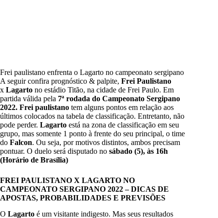
Frei paulistano enfrenta o Lagarto no campeonato sergipano
A seguir confira prognóstico & palpite,
Frei Paulistano
x
Lagarto
no estádio Titão, na cidade de Frei Paulo. Em
partida válida pela
7ª rodada do Campeonato Sergipano
2022.
Frei paulistano
tem alguns pontos em relação aos
últimos colocados na tabela de classificação. Entretanto, não
pode perder.
Lagarto
está na zona de classificação em seu
grupo, mas somente 1 ponto à frente do seu principal, o time
do
Falcon
. Ou seja, por motivos distintos, ambos precisam
pontuar. O duelo será disputado no
sábado (5), às 16h
(Horário de Brasília)
FREI PAULISTANO X LAGARTO NO
CAMPEONATO SERGIPANO 2022 – DICAS DE
APOSTAS, PROBABILIDADES E PREVISÕES
O
Lagarto
é um visitante indigesto. Mas seus resultados