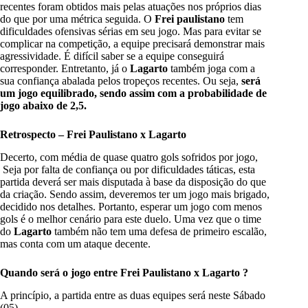
recentes foram obtidos mais pelas atuações nos próprios dias
do que por uma métrica seguida. O
Frei paulistano
tem
dificuldades ofensivas sérias em seu jogo. Mas para evitar se
complicar na competição, a equipe precisará demonstrar mais
agressividade. É difícil saber se a equipe conseguirá
corresponder. Entretanto, já o
Lagarto
também joga com a
sua confiança abalada pelos tropeços recentes. Ou seja,
será
um jogo equilibrado, sendo assim com a probabilidade de
jogo abaixo de 2,5.
Retrospecto – Frei Paulistano x Lagarto
Decerto, com média de quase quatro gols sofridos por jogo,
Seja por falta de confiança ou por dificuldades táticas, esta
partida deverá ser mais disputada à base da disposição do que
da criação. Sendo assim, deveremos ter um jogo mais brigado,
decidido nos detalhes. Portanto, esperar um jogo com menos
gols é o melhor cenário para este duelo. Uma vez que o time
do
Lagarto
também não tem uma defesa de primeiro escalão,
mas conta com um ataque decente.
Quando será o jogo entre Frei Paulistano x Lagarto
?
A princípio, a partida entre as duas equipes será neste Sábado
(05).