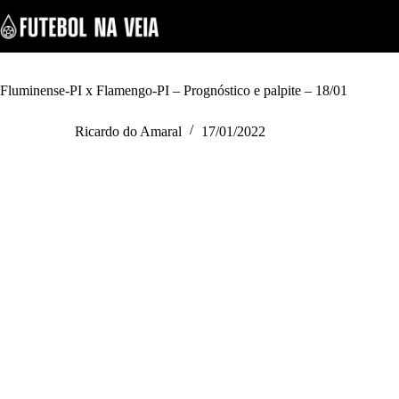
S
k
i
p
t
o
Fluminense-PI x Flamengo-PI – Prognóstico e palpite – 18/01
c
o
Ricardo do Amaral
17/01/2022
n
t
e
n
t