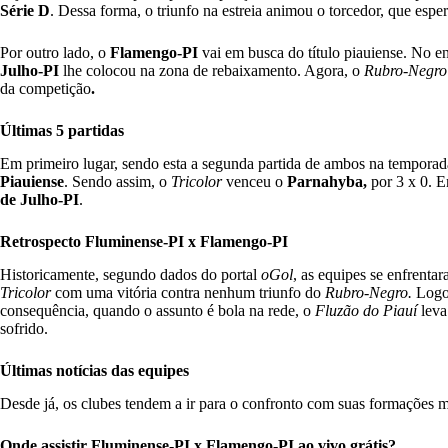
Série D
. Dessa forma, o triunfo na estreia animou o torcedor, que esp
Por outro lado, o
Flamengo-PI
vai em busca do título piauiense. No en
Julho-PI
lhe colocou na zona de rebaixamento. Agora, o
Rubro-Negro
da competição
.
Últimas 5 partidas
Em primeiro lugar, sendo esta a segunda partida de ambos na temporad
Piauiense
. Sendo assim, o
Tricolor
venceu o
Parnahyba,
por 3 x 0. 
de Julho-PI
.
Retrospecto Fluminense-PI x Flamengo-PI
Historicamente, segundo dados do portal
oGol
, as equipes
se enfrenta
Tricolor
com uma vitória contra nenhum triunfo do
Rubro-Negro.
Logo,
consequência, quando o assunto é bola na rede, o
Fluzão do Piauí
leva
sofrido.
Últimas notícias das equipes
Desde já, os clubes tendem a ir para o confronto com suas formações m
Onde assistir Fluminense-PI x Flamengo-PI ao vivo grátis?