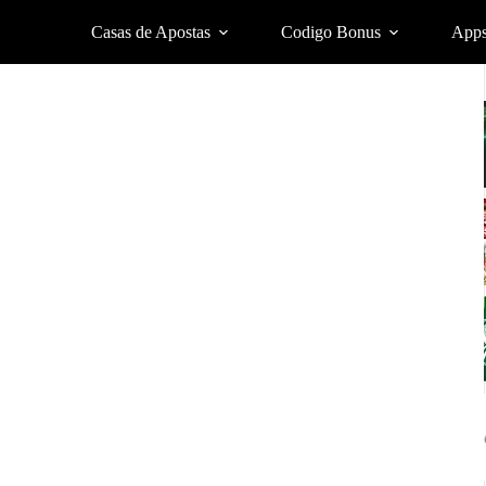
Casas de Apostas
Codigo Bonus
App