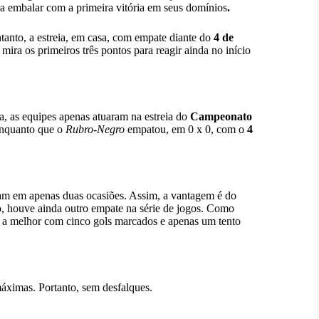
era embalar com a primeira vitória em seus domínios
.
tanto, a estreia, em casa, com empate diante do
4 de
mira os primeiros três pontos para reagir ainda no início
a, as equipes apenas atuaram na estreia do
Campeonato
Enquanto que o
Rubro-Negro
empatou, em 0 x 0, com o
4
ram em apenas duas ocasiões. Assim, a vantagem é do
 houve ainda outro empate na série de jogos. Como
 a melhor com cinco gols marcados e apenas um tento
áximas. Portanto, sem desfalques.