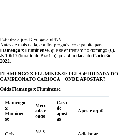
Foto destaque: Divulgação/FNV
Antes de mais nada, confira prognóstico e palpite para
Flamengo x Fluminense,
que se enfrentam no domingo (6),
às 19h15 (horário de Brasília), pela 4ª rodada do
Cariocão
2022
.
FLAMENGO X FLUMINENSE PELA 4ª RODADA DO
CAMPEONATO CARIOCA – ONDE APOSTAR?
Odds Flamengo x Fluminense
Flamengo
Casa
Merc
x
de
ado e
Aposte aqui!
Fluminen
apost
odds
se
as
Mais
Gols
Adicionar