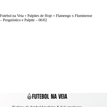
Futebol na Veia
»
Palpites de Hoje
»
Flamengo x Fluminense
– Prognóstico e Palpite – 06/02