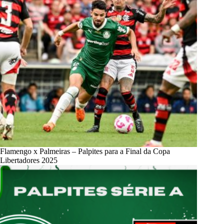
Flamengo x Palmeiras – Palpites para a Final da Copa
Libertadores 2025