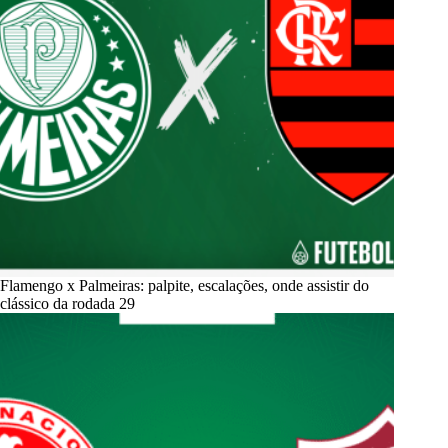
Flamengo x Palmeiras: palpite, escalações, onde assistir do
clássico da rodada 29