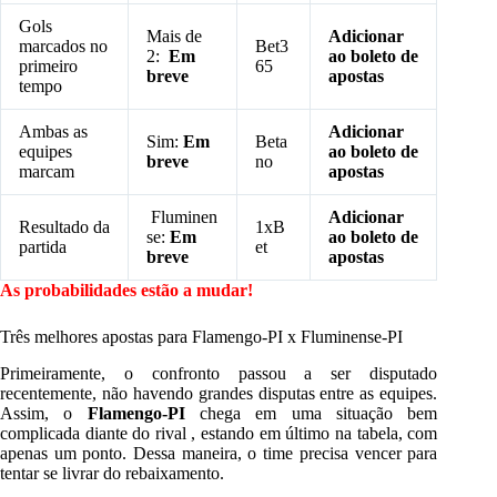
Gols
Mais de
Adicionar
marcados no
Bet3
2:
Em
ao boleto de
primeiro
65
breve
apostas
tempo
Ambas as
Adicionar
Sim:
Em
Beta
equipes
ao boleto de
breve
no
marcam
apostas
Fluminen
Adicionar
Resultado da
1xB
se:
Em
ao boleto de
partida
et
breve
apostas
As probabilidades estão a mudar!
Três melhores apostas para Flamengo-PI x Fluminense-PI
Primeiramente, o confronto passou a ser disputado
recentemente, não havendo grandes disputas entre as equipes.
Assim, o
Flamengo-PI
chega em uma situação bem
complicada diante do rival , estando em último na tabela, com
apenas um ponto. Dessa maneira, o time precisa vencer para
tentar se livrar do rebaixamento.