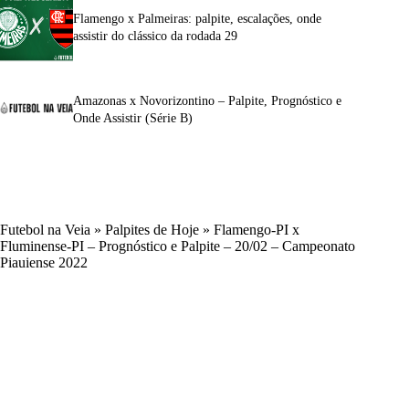
Flamengo x Palmeiras: palpite, escalações, onde
assistir do clássico da rodada 29
Amazonas x Novorizontino – Palpite, Prognóstico e
Onde Assistir (Série B)
Futebol na Veia
»
Palpites de Hoje
»
Flamengo-PI x
Fluminense-PI – Prognóstico e Palpite – 20/02 – Campeonato
Piauiense 2022