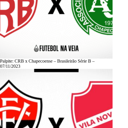
Palpite: CRB x Chapecoense – Brasileirão Série B –
07/11/2023