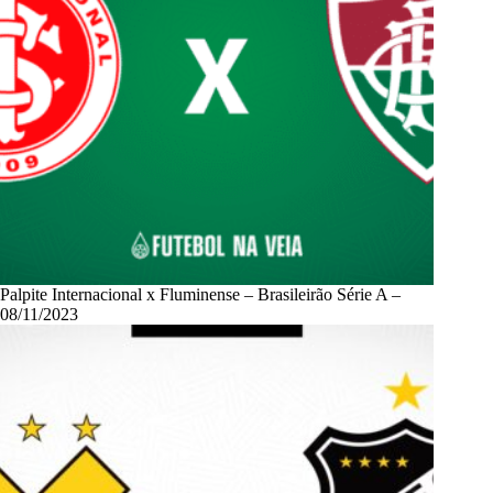
Palpite Internacional x Fluminense – Brasileirão Série A –
08/11/2023