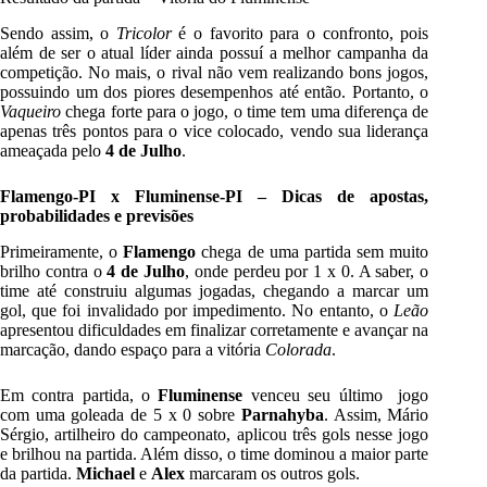
Sendo assim, o
Tricolor
é o favorito para o confronto, pois
além de ser o atual líder ainda possuí a melhor campanha da
competição. No mais, o rival não vem realizando bons jogos,
possuindo um dos piores desempenhos até então. Portanto, o
Vaqueiro
chega forte para o jogo, o time tem uma diferença de
apenas três pontos para o vice colocado, vendo sua liderança
ameaçada pelo
4 de Julho
.
Flamengo-PI x Fluminense-PI – Dicas de apostas,
probabilidades e previsões
Primeiramente, o
Flamengo
chega de uma partida sem muito
brilho contra o
4 de Julho
, onde perdeu por 1 x 0. A saber, o
time até construiu algumas jogadas, chegando a marcar um
gol, que foi invalidado por impedimento. No entanto, o
Leão
apresentou dificuldades em finalizar corretamente e avançar na
marcação, dando espaço para a vitória
Colorada
.
Em contra partida, o
Fluminense
venceu seu último jogo
com uma goleada de 5 x 0 sobre
Parnahyba
. Assim, Mário
Sérgio, artilheiro do campeonato, aplicou três gols nesse jogo
e brilhou na partida. Além disso, o time dominou a maior parte
da partida.
Michael
e
Alex
marcaram os outros gols.