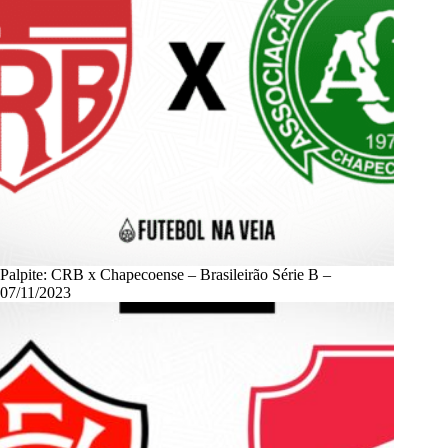
Palpite: CRB x Chapecoense – Brasileirão Série B –
07/11/2023