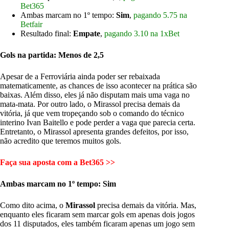
Bet365
Ambas marcam no 1º tempo:
Sim
,
pagando 5.75 na
Betfair
Resultado final:
Empate
,
pagando 3.10 na 1xBet
Gols na partida: Menos de 2,5
Apesar de a Ferroviária ainda poder ser rebaixada
matematicamente, as chances de isso acontecer na prática são
baixas. Além disso, eles já não disputam mais uma vaga no
mata-mata. Por outro lado, o Mirassol precisa demais da
vitória, já que vem tropeçando sob o comando do técnico
interino Ivan Baitello e pode perder a vaga que parecia certa.
Entretanto, o Mirassol apresenta grandes defeitos, por isso,
não acredito que teremos muitos gols.
Faça sua aposta com a Bet365 >>
Ambas marcam no 1º tempo: Sim
Como dito acima, o
Mirassol
precisa demais da vitória. Mas,
enquanto eles ficaram sem marcar gols em apenas dois jogos
dos 11 disputados, eles também ficaram apenas um jogo sem