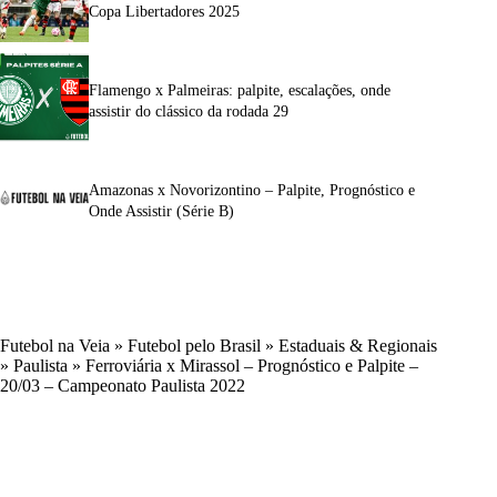
Copa Libertadores 2025
Flamengo x Palmeiras: palpite, escalações, onde
assistir do clássico da rodada 29
Amazonas x Novorizontino – Palpite, Prognóstico e
Onde Assistir (Série B)
Futebol na Veia
»
Futebol pelo Brasil
»
Estaduais & Regionais
»
Paulista
»
Ferroviária x Mirassol – Prognóstico e Palpite –
20/03 – Campeonato Paulista 2022