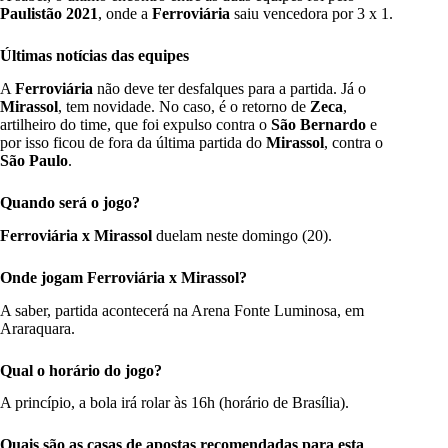
Paulistão 2021
, onde a
Ferroviária
saiu vencedora por 3 x 1.
Últimas notícias das equipes
A
Ferroviária
não deve ter desfalques para a partida. Já o
Mirassol
, tem novidade. No caso, é o retorno de
Zeca
,
artilheiro do time, que foi expulso contra o
São Bernardo
e
por isso ficou de fora da última partida do
Mirassol
, contra o
São Paulo
.
Quando será o jogo?
Ferroviária x Mirassol
duelam neste domingo (20).
Onde jogam Ferroviária x Mirassol?
A saber, partida acontecerá na Arena Fonte Luminosa, em
Araraquara.
Qual o horário do jogo?
A princípio, a bola irá rolar às 16h (horário de Brasília).
Quais são as casas de apostas recomendadas para esta