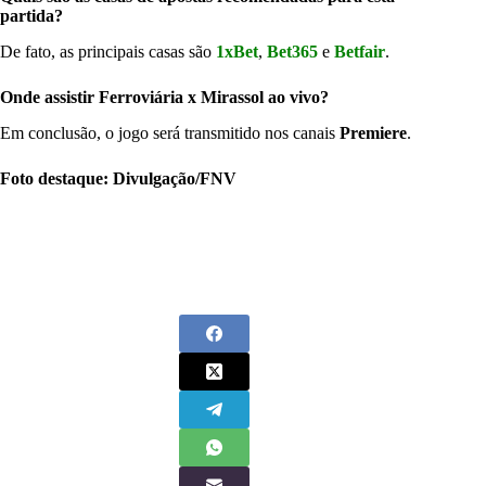
partida?
De fato, as principais casas são
1xBet
,
Bet365
e
Betfair
.
Onde assistir Ferroviária x Mirassol ao vivo?
Em conclusão, o jogo será transmitido nos canais
Premiere
.
Foto destaque: Divulgação/FNV