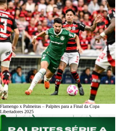
Flamengo x Palmeiras – Palpites para a Final da Copa
Libertadores 2025