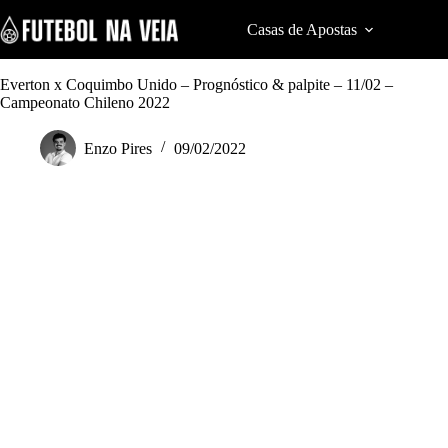
S
k
Casas de Apostas
Cod
i
p
t
Everton x Coquimbo Unido – Prognóstico & palpite – 11/02 –
o
Campeonato Chileno 2022
c
o
Enzo Pires
09/02/2022
n
t
e
n
t