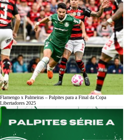
Flamengo x Palmeiras – Palpites para a Final da Copa
Libertadores 2025