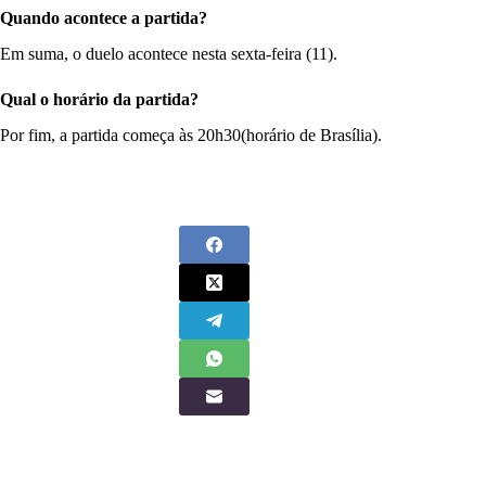
Quando acontece a partida
?
Em suma, o duelo acontece nesta sexta-feira (11).
Qual o horário da partida
?
Por fim, a partida começa às 20h30(horário de Brasília).