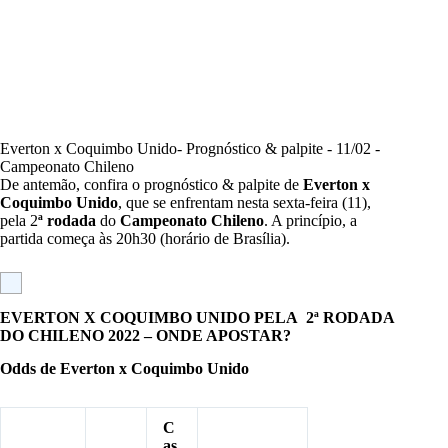
Everton x Coquimbo Unido- Prognóstico & palpite - 11/02 -
Campeonato Chileno
De antemão, confira o prognóstico & palpite de
Everton x
Coquimbo Unido
, que se enfrentam
nesta sexta-feira (11),
pela 2
ª rodada
do
Campeonato Chileno
. A princípio, a
partida começa às 20h30 (horário de Brasília).
EVERTON X COQUIMBO UNIDO PELA 2ª RODADA
DO CHILENO 2022 – ONDE APOSTAR?
Odds de Everton x Coquimbo Unido
C
as