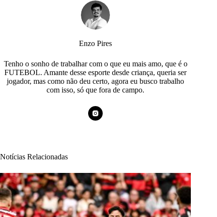
Enzo Pires
Tenho o sonho de trabalhar com o que eu mais amo, que é o
FUTEBOL. Amante desse esporte desde criança, queria ser
jogador, mas como não deu certo, agora eu busco trabalho
com isso, só que fora de campo.
Notícias Relacionadas