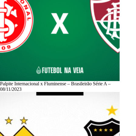
Palpite Internacional x Fluminense – Brasileirão Série A –
08/11/2023