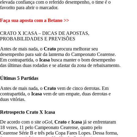
elevada confiança com o referido desempenho, o time é o
favorito para abrir o marcador.
Faça sua aposta com a Betano >>
CRATO X ICASA – DICAS DE APOSTAS,
PROBABILIDADES E PREVISÕES
Antes de mais nada, o
Crato
procura melhorar seu
desempenho para sair da lanterna do Campeonato Cearense.
Em contrapartida, o
Icasa
busca manter o bom desempenho
das últimas duas rodadas e se afastar da zona de rebaixamento.
Últimas 5 Partidas
Antes de mais nada, o
Crato
vem de cinco derrotas. Em
contrapartida, o
Icasa
vem de um empate, duas derrotas e
duas vitórias.
Retrospecto Crato X Icasa
De acordo com o site
oGol
,
Crato
e
Icasa
já se enfrentaram
18 vezes, 11 pelo Campeonato Cearense, quatro pelo
Cearense Série B e três pela Copa Fares Lopes. Dessa forma,