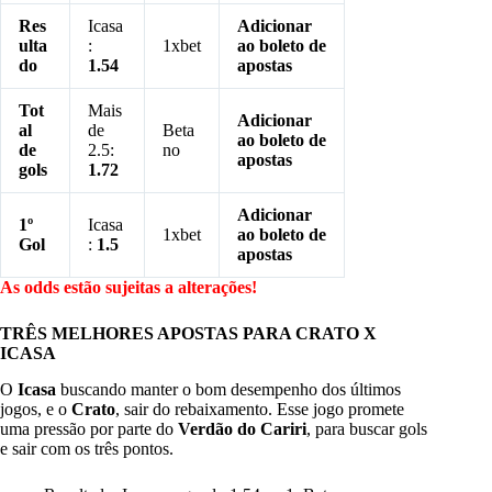
Res
Icasa
Adicionar
ulta
:
1xbet
ao boleto de
do
1.54
apostas
Tot
Mais
Adicionar
al
de
Beta
ao boleto de
de
2.5:
no
apostas
gols
1.72
Adicionar
1º
Icasa
1xbet
ao boleto de
Gol
:
1.5
apostas
As odds estão sujeitas a alterações!
TRÊS MELHORES APOSTAS PARA CRATO X
ICASA
O
Icasa
buscando manter o bom desempenho dos últimos
jogos, e o
Crato
, sair do rebaixamento. Esse jogo promete
uma pressão por parte do
Verdão do Cariri
, para buscar gols
e sair com os três pontos.