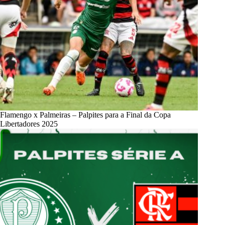
Flamengo x Palmeiras – Palpites para a Final da Copa
Libertadores 2025