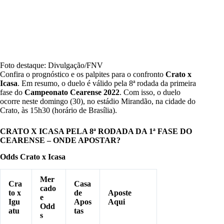
Foto destaque: Divulgação/FNV
Confira o prognóstico e os palpites para o confronto
Crato x
Icasa
. Em resumo, o duelo é válido pela 8ª rodada da primeira
fase do
Campeonato Cearense 2022
. Com isso, o duelo
ocorre neste domingo (30), no estádio Mirandão, na cidade do
Crato, às 15h30 (horário de Brasília).
CRATO X ICASA PELA 8ª RODADA DA 1ª FASE DO
CEARENSE – ONDE APOSTAR?
Odds Crato x Icasa
Mer
Cra
Casa
cado
to x
de
Aposte
e
Igu
Apos
Aqui
Odd
atu
tas
s