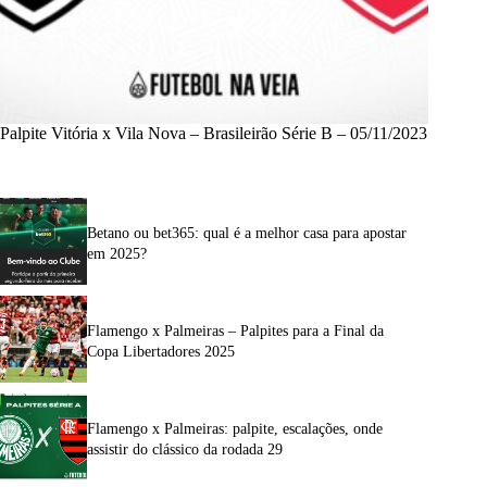
Palpite Vitória x Vila Nova – Brasileirão Série B – 05/11/2023
Betano ou bet365: qual é a melhor casa para apostar
em 2025?
Flamengo x Palmeiras – Palpites para a Final da
Copa Libertadores 2025
Flamengo x Palmeiras: palpite, escalações, onde
assistir do clássico da rodada 29