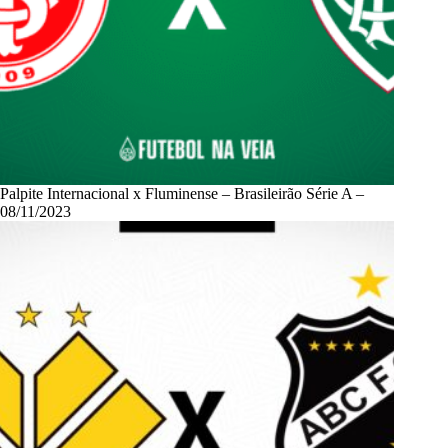
Palpite Internacional x Fluminense – Brasileirão Série A –
08/11/2023