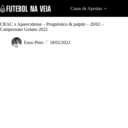
S
k
Casas de Apostas
Cod
i
p
t
CRAC x Aparecidense – Prognóstico & palpite – 20/02 –
o
Campeonato Goiano 2022
c
o
Enzo Pires
18/02/2022
n
t
e
n
t