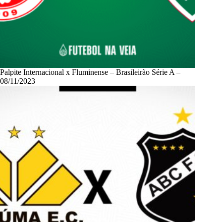
Palpite Internacional x Fluminense – Brasileirão Série A –
08/11/2023