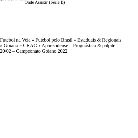
Onde Assistir (Série B)
Futebol na Veia
»
Futebol pelo Brasil
»
Estaduais & Regionais
»
Goiano
»
CRAC x Aparecidense – Prognóstico & palpite –
20/02 – Campeonato Goiano 2022