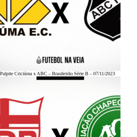
Palpite Criciúma x ABC – Brasileirão Série B – 07/11/2023