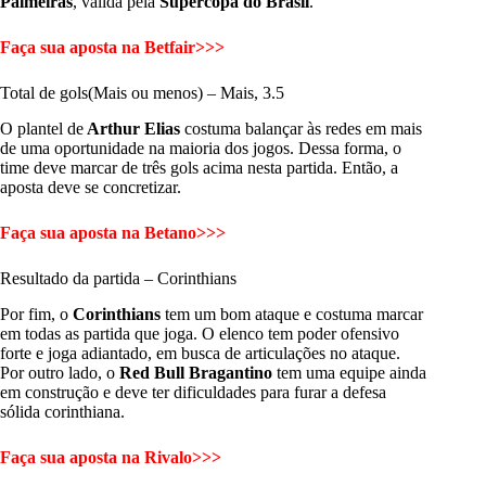
Palmeiras
, válida pela
Supercopa do Brasil
.
Faça sua aposta na Betfair>>>
Total de gols(Mais ou menos) – Mais, 3.5
O plantel de
Arthur Elias
costuma balançar às redes em mais
de uma oportunidade na maioria dos jogos. Dessa forma, o
time deve marcar de três gols acima nesta partida. Então, a
aposta deve se concretizar.
Faça sua aposta na Betano>>>
Resultado da partida – Corinthians
Por fim, o
Corinthians
tem um bom ataque e costuma marcar
em todas as partida que joga. O elenco tem poder ofensivo
forte e joga adiantado, em busca de articulações no ataque.
Por outro lado, o
Red Bull Bragantino
tem uma equipe ainda
em construção e deve ter dificuldades para furar a defesa
sólida corinthiana.
Faça sua aposta na Rivalo>>>