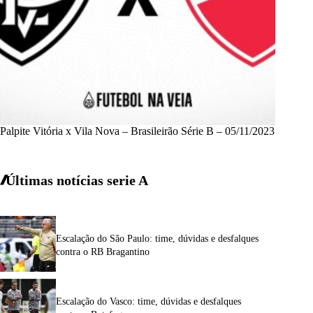
Palpite Vitória x Vila Nova – Brasileirão Série B – 05/11/2023
Últimas notícias
serie A
Escalação do São Paulo: time, dúvidas e desfalques
contra o RB Bragantino
Escalação do Vasco: time, dúvidas e desfalques