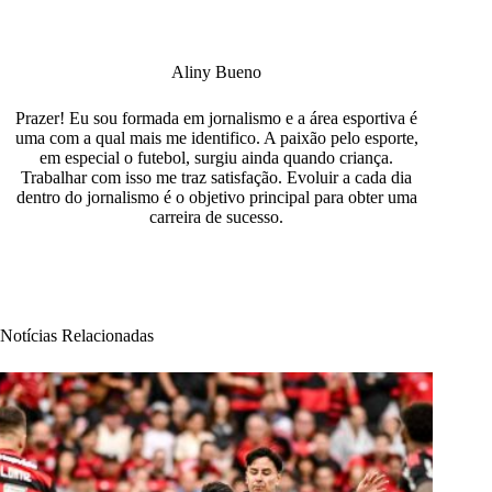
Aliny Bueno
Prazer! Eu sou formada em jornalismo e a área esportiva é
uma com a qual mais me identifico. A paixão pelo esporte,
em especial o futebol, surgiu ainda quando criança.
Trabalhar com isso me traz satisfação. Evoluir a cada dia
dentro do jornalismo é o objetivo principal para obter uma
carreira de sucesso.
Notícias Relacionadas