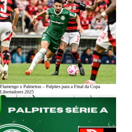
Flamengo x Palmeiras – Palpites para a Final da Copa
Libertadores 2025