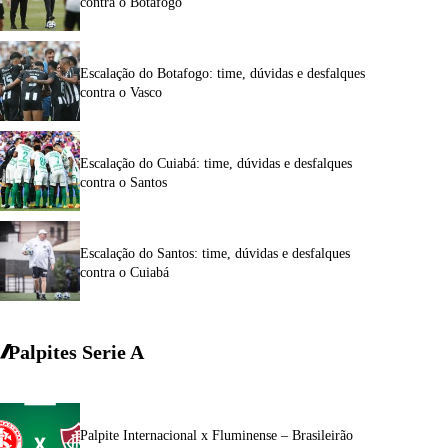
contra o Botafogo
Escalação do Botafogo: time, dúvidas e desfalques
contra o Vasco
Escalação do Cuiabá: time, dúvidas e desfalques
contra o Santos
Escalação do Santos: time, dúvidas e desfalques
contra o Cuiabá
Palpites Serie A
Palpite Internacional x Fluminense – Brasileirão