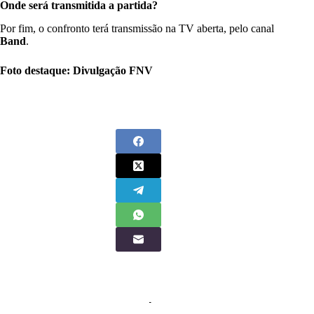
Onde será transmitida a partida?
Por fim, o confronto terá transmissão na TV aberta, pelo canal
Band
.
Foto destaque: Divulgação FNV