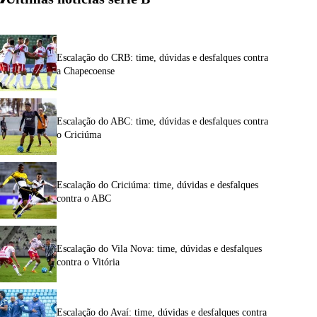
Escalação do CRB: time, dúvidas e desfalques contra
a Chapecoense
Escalação do ABC: time, dúvidas e desfalques contra
o Criciúma
Escalação do Criciúma: time, dúvidas e desfalques
contra o ABC
Escalação do Vila Nova: time, dúvidas e desfalques
contra o Vitória
Escalação do Avaí: time, dúvidas e desfalques contra